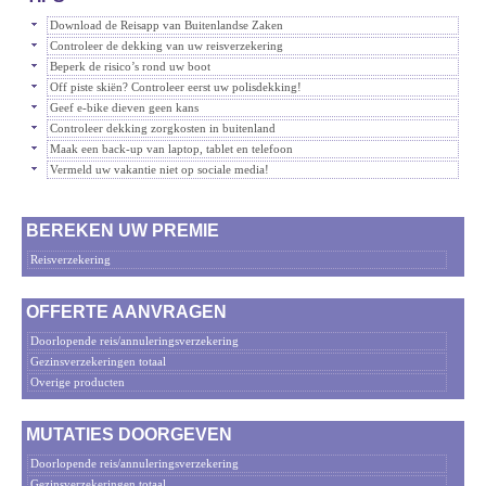
Download de Reisapp van Buitenlandse Zaken
Controleer de dekking van uw reisverzekering
Beperk de risico’s rond uw boot
Off piste skiën? Controleer eerst uw polisdekking!
Geef e-bike dieven geen kans
Controleer dekking zorgkosten in buitenland
Maak een back-up van laptop, tablet en telefoon
Vermeld uw vakantie niet op sociale media!
BEREKEN UW PREMIE
Reisverzekering
OFFERTE AANVRAGEN
Doorlopende reis/annuleringsverzekering
Gezinsverzekeringen totaal
Overige producten
MUTATIES DOORGEVEN
Doorlopende reis/annuleringsverzekering
Gezinsverzekeringen totaal