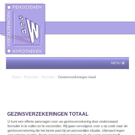
MENU
Home
>
Particulier
>
Recreatie
>
Gezinsverzekeringen totaal
GEZINSVERZEKERINGEN TOTAAL