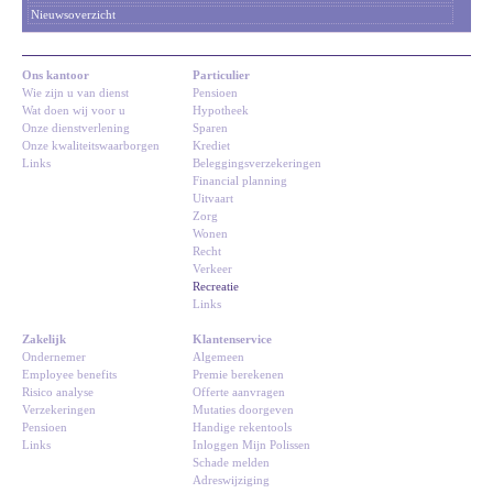
Nieuwsoverzicht
Ons kantoor
Particulier
Wie zijn u van dienst
Pensioen
Wat doen wij voor u
Hypotheek
Onze dienstverlening
Sparen
Onze kwaliteitswaarborgen
Krediet
Links
Beleggingsverzekeringen
Financial planning
Uitvaart
Zorg
Wonen
Recht
Verkeer
Recreatie
Links
Zakelijk
Klantenservice
Ondernemer
Algemeen
Employee benefits
Premie berekenen
Risico analyse
Offerte aanvragen
Verzekeringen
Mutaties doorgeven
Pensioen
Handige rekentools
Links
Inloggen Mijn Polissen
Schade melden
Adreswijziging