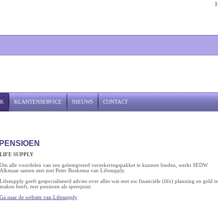
JK
KLANTENSERVICE
NIEUWS
CONTACT
PENSIOEN
LIFE SUPPLY
Om alle voordelen van een geïntegreerd verzekeringspakket te kunnen bieden, werkt SEDW
Alkmaar samen met met Peter Boekema van Lifesupply.
Lifesupply geeft gespecialiseerd advies over alles wat met uw financiële (life) planning en geld te
maken heeft, met pensioen als speerpunt.
Ga naar de website van Lifesupply