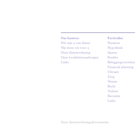
Ons kantoor
Particulier
Wie zijn u van dienst
Pensioen
Wat doen wij voor u
Hypotheek
Onze dienstverlening
Sparen
Onze kwaliteitswaarborgen
Krediet
Links
Beleggingsverzeke
Financial planning
Uitvaart
Zorg
Wonen
Recht
Verkeer
Recreatie
Links
Onze dienstverleningsdocumenten