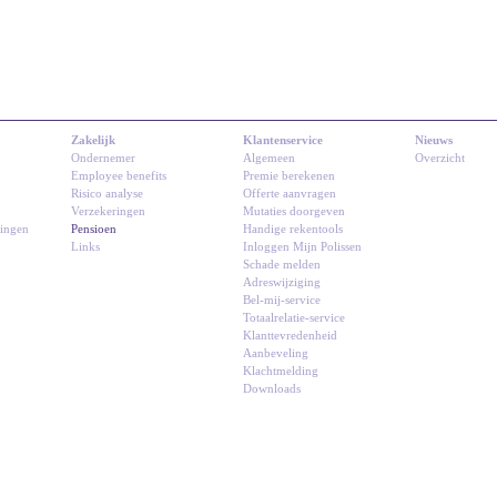
Zakelijk
Klantenservice
Nieuws
Ondernemer
Algemeen
Overzicht
Employee benefits
Premie berekenen
Risico analyse
Offerte aanvragen
Verzekeringen
Mutaties doorgeven
ringen
Pensioen
Handige rekentools
Links
Inloggen Mijn Polissen
Schade melden
Adreswijziging
Bel-mij-service
Totaalrelatie-service
Klanttevredenheid
Aanbeveling
Klachtmelding
Downloads