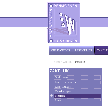
ONS KANTOOR
PARTICULIER
ZAKELI
Home
>
Zakelijk
>
Pensioen
ZAKELIJK
Ondernemer
Employee benefits
Risico analyse
Verzekeringen
Pensioen
Links