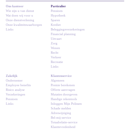
Ons kantoor
Particulier
Wie zijn u van dienst
Pensioen
Wat doen wij voor u
Hypotheek
Onze dienstverlening
Sparen
Onze kwaliteitswaarborgen
Krediet
Links
Beleggingsverzekeringen
Financial planning
Uitvaart
Zorg
Wonen
Recht
Verkeer
Recreatie
Links
Zakelijk
Klantenservice
Ondernemer
Algemeen
Employee benefits
Premie berekenen
Risico analyse
Offerte aanvragen
Verzekeringen
Mutaties doorgeven
Pensioen
Handige rekentools
Links
Inloggen Mijn Polissen
Schade melden
Adreswijziging
Bel-mij-service
Totaalrelatie-service
Klanttevredenheid