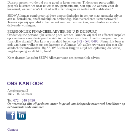
Daarom nemen wij de tijd om u goed te leren kennen. Tijdens een persoonlijk
gesprek luisteren we naar u: wat is uw gezinssituatie, wat zijn uw wensen voor de
toekomst, welke risico’s kunt of wilt u zelf dragen en welke wilt u afdekken?
SEDW Alkmaar combineert al deze omstandigheden in een op maat gemaakt advies
aan u. Betrokken, onafhankelijk en deskundig. Want verzekeren is mensenwerk!
Tevens zijn wij specialist in het verzekeren van woonarken, woonboten en andere
drijvende woningen.
PERSOONLIJK FINANCIEEL ADVIES, BIJ U IN DE BUURT
Omdat wij uw persoonlijke situatie goed kennen, kunnen wij snel en effectief inspelen
op eventuele veranderingen die zich in uw leven voordoen. Heeft u vragen over uw
financiële situatie? Dan kunt u ons altijd bellen op
072 - 540 8490
. Natuurlijk bent u
ook van harte welkom op ons kantoor in Alkmaar. Wij zullen uw vraag dan met alle
aandacht beantwoorden. Bij SEDW Alkmaar krijgt u altijd een oplossing die werkt,
laagdrempelig en dicht bij huis!
Kom daarom langs bij SEDW Alkmaar voor een persoonlijk advies.
ONS KANTOOR
Ampèrestraat 3
1817 DE Alkmaar
Tel.
072 - 540 8490
Op woensdag zijn wij gesloten, maar in geval van dringende zaken wel bereikbaar op
het bovenstaande nummer.
Contact