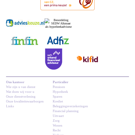
Ons kantoor
Particulier
Wie zijn u van dienst
Pensioen
Wat doen wij voor u
Hypotheek
Onze dienstverlening
Sparen
Onze kwaliteitswaarborgen
Krediet
Links
Beleggingsverzekeringen
Financial planning
Uitvaart
Zorg
Wonen
Recht