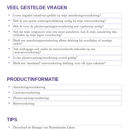
VEEL GESTELDE VRAGEN
Is een negatief reisadvies gedekt op mijn annuleringsverzekering?
Heb ik een aparte wintersportdekking nodig bij mijn reisverzekering?
Heb ik voor de pleziervaartuigenverzekering een vaarbewijs nodig?
Stel dat mijn reisgenoot onze reis moet annuleren, kan ik mijn annulering dan
verhalen op mijn eigen verzekering?
Biedt een annuleringsverzekering alleen dekking bij overlijden of ernstige
ziekte?
Valt reisbagage ook onder de meeverzekerde inboedel op een
caravanverzekering?
Is een pleziervaartuigverzekering overal geldig?
Biedt een 'standaard' reisverzekering dekking voor elk type vakantie?
PRODUCTINFORMATIE
Annuleringsverzekering
Caravanverzekering
Pleziervaartuigverzekering
Reisverzekering
TIPS
Download de Reisapp van Buitenlandse Zaken