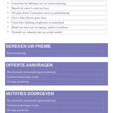
Controleer de dekking van uw reisverzekering
Beperk de risico’s rond uw boot
Off piste skiën? Controleer eerst uw polisdekking!
Geef e-bike dieven geen kans
Controleer dekking zorgkosten in buitenland
Maak een back-up van laptop, tablet en telefoon
Vermeld uw vakantie niet op sociale media!
BEREKEN UW PREMIE
Reisverzekering
OFFERTE AANVRAGEN
Doorlopende reis/annuleringsverzekering
Gezinsverzekeringen totaal
Overige producten
MUTATIES DOORGEVEN
Doorlopende reis/annuleringsverzekering
Gezinsverzekeringen totaal
Overige producten