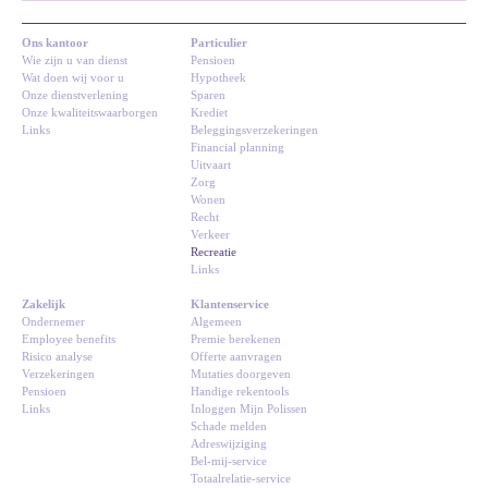
Ons kantoor
Particulier
Wie zijn u van dienst
Pensioen
Wat doen wij voor u
Hypotheek
Onze dienstverlening
Sparen
Onze kwaliteitswaarborgen
Krediet
Links
Beleggingsverzekeringen
Financial planning
Uitvaart
Zorg
Wonen
Recht
Verkeer
Recreatie
Links
Zakelijk
Klantenservice
Ondernemer
Algemeen
Employee benefits
Premie berekenen
Risico analyse
Offerte aanvragen
Verzekeringen
Mutaties doorgeven
Pensioen
Handige rekentools
Links
Inloggen Mijn Polissen
Schade melden
Adreswijziging
Bel-mij-service
Totaalrelatie-service