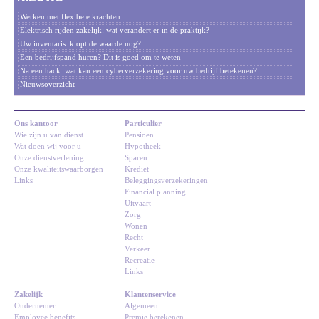
Werken met flexibele krachten
Elektrisch rijden zakelijk: wat verandert er in de praktijk?
Uw inventaris: klopt de waarde nog?
Een bedrijfspand huren? Dit is goed om te weten
Na een hack: wat kan een cyberverzekering voor uw bedrijf betekenen?
Nieuwsoverzicht
Ons kantoor
Particulier
Wie zijn u van dienst
Pensioen
Wat doen wij voor u
Hypotheek
Onze dienstverlening
Sparen
Onze kwaliteitswaarborgen
Krediet
Links
Beleggingsverzekeringen
Financial planning
Uitvaart
Zorg
Wonen
Recht
Verkeer
Recreatie
Links
Zakelijk
Klantenservice
Ondernemer
Algemeen
Employee benefits
Premie berekenen