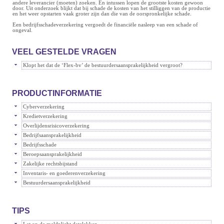
andere leverancier (moeten) zoeken. En intussen lopen de grootste kosten gewoon
door. Uit onderzoek blijkt dat bij schade de kosten van het stilliggen van de productie
en het weer opstarten vaak groter zijn dan die van de oorspronkelijke schade.
Een bedrijfsschadeverzekering vergoedt de financiële nasleep van een schade of
ongeval.
VEEL GESTELDE VRAGEN
Klopt het dat de ‘Flex-bv’ de bestuurdersaansprakelijkheid vergroot?
PRODUCTINFORMATIE
Cyberverzekering
Kredietverzekering
Overlijdensrisicoverzekering
Bedrijfsaansprakelijkheid
Bedrijfsschade
Beroepsaansprakelijkheid
Zakelijke rechtsbijstand
Inventaris- en goederenverzekering
Bestuurdersaansprakelijkheid
TIPS