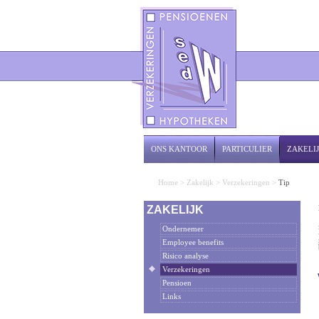
ONS KANTOOR
PARTICULIER
ZAKELI
Home
>
Zakelijk
>
Verzekeringen
>
Tip
ZAKELIJK
Ondernemer
Employee benefits
Risico analyse
Verzekeringen
Pensioen
Links