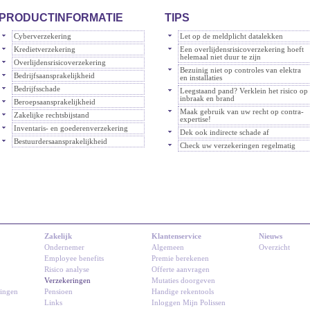
PRODUCTINFORMATIE
TIPS
Cyberverzekering
Let op de meldplicht datalekken
Kredietverzekering
Een overlijdensrisicoverzekering hoeft
helemaal niet duur te zijn
Overlijdensrisicoverzekering
Bezuinig niet op controles van elektra
Bedrijfsaansprakelijkheid
en installaties
Bedrijfsschade
Leegstaand pand? Verklein het risico op
inbraak en brand
Beroepsaansprakelijkheid
Maak gebruik van uw recht op contra-
Zakelijke rechtsbijstand
expertise!
Inventaris- en goederenverzekering
Dek ook indirecte schade af
Bestuurdersaansprakelijkheid
Check uw verzekeringen regelmatig
Zakelijk
Klantenservice
Nieuws
Ondernemer
Algemeen
Overzicht
Employee benefits
Premie berekenen
Risico analyse
Offerte aanvragen
Verzekeringen
Mutaties doorgeven
ringen
Pensioen
Handige rekentools
Links
Inloggen Mijn Polissen