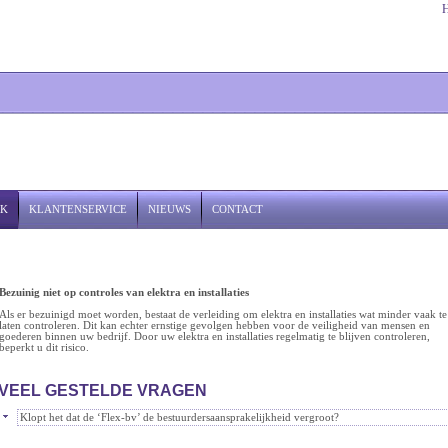
JK
KLANTENSERVICE
NIEUWS
CONTACT
Bezuinig niet op controles van elektra en installaties
Als er bezuinigd moet worden, bestaat de verleiding om elektra en installaties wat minder vaak te
laten controleren. Dit kan echter ernstige gevolgen hebben voor de veiligheid van mensen en
goederen binnen uw bedrijf. Door uw elektra en installaties regelmatig te blijven controleren,
beperkt u dit risico.
VEEL GESTELDE VRAGEN
Klopt het dat de ‘Flex-bv’ de bestuurdersaansprakelijkheid vergroot?