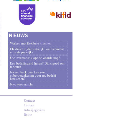
NIEUWS
Werken met flexibele krachten
Elektrisch rijden zakelijk: wat verandert
er in de praktijk?
Uw inventaris: klopt de waarde nog?
Een bedrijfspand huren? Dit is goed om
te weten
Na een hack: wat kan een
cyberverzekering voor uw bedrijf
betekenen?
Nieuwsoverzicht
Contact
Contact
Adresgegevens
Route