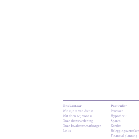
Ons kantoor
Particulier
Wie zijn u van dienst
Pensioen
Wat doen wij voor u
Hypotheek
Onze dienstverlening
Sparen
Onze kwaliteitswaarborgen
Krediet
Links
Beleggingsverzeke
Financial planning