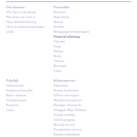
Ons kantoor
Particulier
Wie zijn u van dienst
Pensioen
Wat doen wij voor u
Hypotheek
Onze dienstverlening
Sparen
Onze kwaliteitswaarborgen
Krediet
Links
Beleggingsverzekeringen
Financial planning
Uitvaart
Zorg
Wonen
Recht
Verkeer
Recreatie
Links
Zakelijk
Klantenservice
Ondernemer
Algemeen
Employee benefits
Premie berekenen
Risico analyse
Offerte aanvragen
Verzekeringen
Mutaties doorgeven
Pensioen
Handige rekentools
Links
Inloggen Mijn Polissen
Schade melden
Adreswijziging
Bel-mij-service
Totaalrelatie-service
Klanttevredenheid