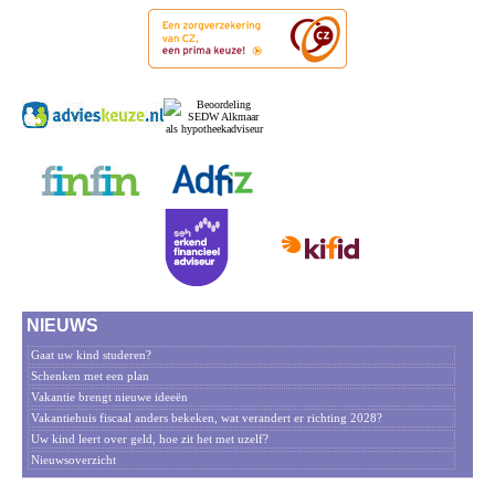
NIEUWS
Gaat uw kind studeren?
Schenken met een plan
Vakantie brengt nieuwe ideeën
Vakantiehuis fiscaal anders bekeken, wat verandert er richting 2028?
Uw kind leert over geld, hoe zit het met uzelf?
Nieuwsoverzicht