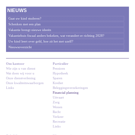
NIEUWS
Gaat uw kind studeren?
Schenken met een plan
Vakantie brengt nieuwe ideeën
Vakantiehuis fiscaal anders bekeken, wat verandert er richting 2028?
Uw kind leert over geld, hoe zit het met uzelf?
Nieuwsoverzicht
Ons kantoor
Particulier
Wie zijn u van dienst
Pensioen
Wat doen wij voor u
Hypotheek
Onze dienstverlening
Sparen
Onze kwaliteitswaarborgen
Krediet
Links
Beleggingsverzekeringen
Financial planning
Uitvaart
Zorg
Wonen
Recht
Verkeer
Recreatie
Links