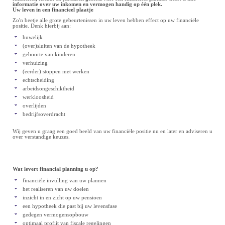
informatie over uw inkomen en vermogen handig op één plek.
Uw leven in een financieel plaatje
Zo'n beetje alle grote gebeurtenissen in uw leven hebben effect op uw financiële
positie. Denk hierbij aan:
huwelijk
(over)sluiten van de hypotheek
geboorte van kinderen
verhuizing
(eerder) stoppen met werken
echtscheiding
arbeidsongeschiktheid
werkloosheid
overlijden
bedrijfsoverdracht
Wij geven u graag een goed beeld van uw financiële positie nu en later en adviseren u
over verstandige keuzes.
Wat levert financial planning u op?
financiële invulling van uw plannen
het realiseren van uw doelen
inzicht in en zicht op uw pensioen
een hypotheek die past bij uw levensfase
gedegen vermogensopbouw
optimaal profijt van fiscale regelingen