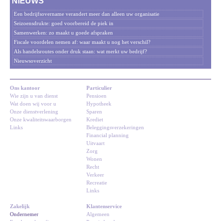
NIEUWS
Een bedrijfsovername verandert meer dan alleen uw organisatie
Seizoensdrukte: goed voorbereid de piek in
Samenwerken: zo maakt u goede afspraken
Fiscale voordelen nemen af: waar maakt u nog het verschil?
Als handelsroutes onder druk staan: wat merkt uw bedrijf?
Nieuwsoverzicht
Ons kantoor
Particulier
Wie zijn u van dienst
Pensioen
Wat doen wij voor u
Hypotheek
Onze dienstverlening
Sparen
Onze kwaliteitswaarborgen
Krediet
Links
Beleggingsverzekeringen
Financial planning
Uitvaart
Zorg
Wonen
Recht
Verkeer
Recreatie
Links
Zakelijk
Klantenservice
Ondernemer
Algemeen