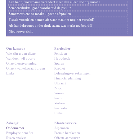
Een bedrijfsovername verandert meer dan alleen uw organisatie
Seizoensdrukte: goed voorbereid de piek in
Samenwerken: zo maakt u goede afspraken
Fiscale voordelen nemen af: waar maakt u nog het verschil?
Als handelsroutes onder druk staan: wat merkt uw bedrijf?
Nieuwsoverzicht
Ons kantoor
Particulier
Wie zijn u van dienst
Pensioen
Wat doen wij voor u
Hypotheek
Onze dienstverlening
Sparen
Onze kwaliteitswaarborgen
Krediet
Links
Beleggingsverzekeringen
Financial planning
Uitvaart
Zorg
Wonen
Recht
Verkeer
Recreatie
Links
Zakelijk
Klantenservice
Ondernemer
Algemeen
Employee benefits
Premie berekenen
Risico analyse
Offerte aanvragen