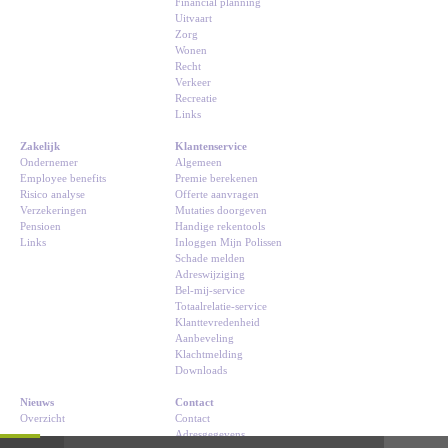
Financial planning
Uitvaart
Zorg
Wonen
Recht
Verkeer
Recreatie
Links
Zakelijk
Klantenservice
Ondernemer
Algemeen
Employee benefits
Premie berekenen
Risico analyse
Offerte aanvragen
Verzekeringen
Mutaties doorgeven
Pensioen
Handige rekentools
Links
Inloggen Mijn Polissen
Schade melden
Adreswijziging
Bel-mij-service
Totaalrelatie-service
Klanttevredenheid
Aanbeveling
Klachtmelding
Downloads
Nieuws
Contact
Overzicht
Contact
Adresgegevens