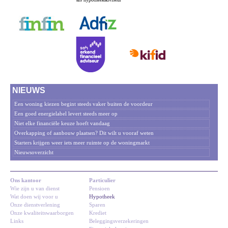
NIEUWS
Een woning kiezen begint steeds vaker buiten de voordeur
Een goed energielabel levert steeds meer op
Niet elke financiële keuze hoeft vandaag
Overkapping of aanbouw plaatsen? Dit wilt u vooraf weten
Starters krijgen weer iets meer ruimte op de woningmarkt
Nieuwsoverzicht
Ons kantoor
Particulier
Wie zijn u van dienst
Pensioen
Wat doen wij voor u
Hypotheek
Onze dienstverlening
Sparen
Onze kwaliteitswaarborgen
Krediet
Links
Beleggingsverzekeringen