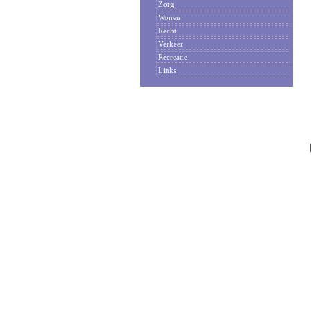
Zorg
Wonen
Recht
Verkeer
Recreatie
Links