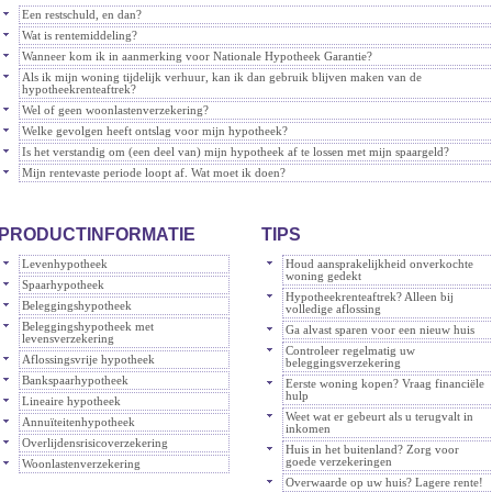
Een restschuld, en dan?
Wat is rentemiddeling?
Wanneer kom ik in aanmerking voor Nationale Hypotheek Garantie?
Als ik mijn woning tijdelijk verhuur, kan ik dan gebruik blijven maken van de
hypotheekrenteaftrek?
Wel of geen woonlastenverzekering?
Welke gevolgen heeft ontslag voor mijn hypotheek?
Is het verstandig om (een deel van) mijn hypotheek af te lossen met mijn spaargeld?
Mijn rentevaste periode loopt af. Wat moet ik doen?
PRODUCTINFORMATIE
TIPS
Levenhypotheek
Houd aansprakelijkheid onverkochte
woning gedekt
Spaarhypotheek
Hypotheekrenteaftrek? Alleen bij
Beleggingshypotheek
volledige aflossing
Beleggingshypotheek met
Ga alvast sparen voor een nieuw huis
levensverzekering
Controleer regelmatig uw
Aflossingsvrije hypotheek
beleggingsverzekering
Bankspaarhypotheek
Eerste woning kopen? Vraag financiële
hulp
Lineaire hypotheek
Weet wat er gebeurt als u terugvalt in
Annuïteitenhypotheek
inkomen
Overlijdensrisicoverzekering
Huis in het buitenland? Zorg voor
goede verzekeringen
Woonlastenverzekering
Overwaarde op uw huis? Lagere rente!