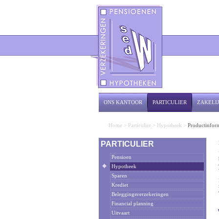
ONS KANTOOR
PARTICULIER
ZAKELI
Home
>
Particulier
>
Hypotheek
>
Productinfor
PARTICULIER
Pensioen
Hypotheek
Sparen
Krediet
Beleggingsverzekeringen
Financial planning
Uitvaart