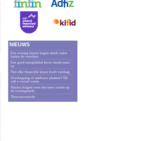
NIEUWS
Een woning kiezen begint steeds vaker
buiten de voordeur
Een goed energielabel levert steeds meer
op
Niet elke financiële keuze hoeft vandaag
Overkapping of aanbouw plaatsen? Dit
wilt u vooraf weten
Starters krijgen weer iets meer ruimte op
de woningmarkt
Nieuwsoverzicht