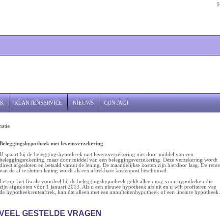
JK
KLANTENSERVICE
NIEUWS
CONTACT
matie
Beleggingshypotheek met levensverzekering
U spaart bij de beleggingshypotheek met levensverzekering niet door middel van een
beleggingsrekening, maar door middel van een beleggingsverzekering. Deze verzekering wordt
direct afgesloten en betaald vanuit de lening. De maandelijkse kosten zijn hierdoor laag. De rente
van de af te sluiten lening wordt als een aftrekbare kostenpost beschouwd.
Let op: het fiscale voordeel bij de beleggingshypotheek geldt alleen nog voor hypotheken die
zijn afgesloten vóór 1 januari 2013. Als u een nieuwe hypotheek afsluit en u wilt profiteren van
de hypotheekrenteaftrek, kan dat alleen met een annuïteitenhypotheek of een lineaire hypotheek.
VEEL GESTELDE VRAGEN