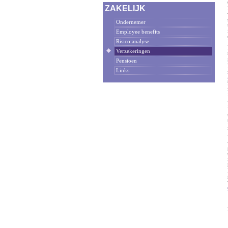
ZAKELIJK
Ondernemer
Employee benefits
Risico analyse
Verzekeringen
Pensioen
Links