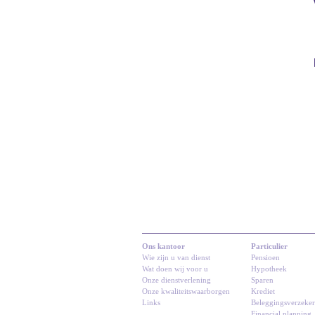
Ons kantoor
Particulier
Wie zijn u van dienst
Pensioen
Wat doen wij voor u
Hypotheek
Onze dienstverlening
Sparen
Onze kwaliteitswaarborgen
Krediet
Links
Beleggingsverzeke
Financial planning