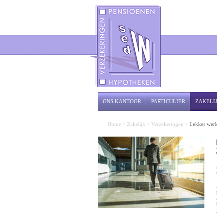
ONS KANTOOR
PARTICULIER
ZAKELI
Home
>
Zakelijk
>
Verzekeringen
>
Lekker werk