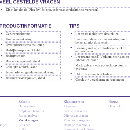
VEEL GESTELDE VRAGEN
Klopt het dat de ‘Flex-bv’ de bestuurdersaansprakelijkheid vergroot?
PRODUCTINFORMATIE
TIPS
Cyberverzekering
Let op de meldplicht datalekken
Kredietverzekering
Een overlijdensrisicoverzekering hoeft
helemaal niet duur te zijn
Overlijdensrisicoverzekering
Bezuinig niet op controles van elektra
Bedrijfsaansprakelijkheid
en installaties
Bedrijfsschade
Leegstaand pand? Verklein het risico op
inbraak en brand
Beroepsaansprakelijkheid
Maak gebruik van uw recht op contra-
Zakelijke rechtsbijstand
expertise!
Inventaris- en goederenverzekering
Dek ook indirecte schade af
Bestuurdersaansprakelijkheid
Check uw verzekeringen regelmatig
Zakelijk
Klantenservice
Nieuws
Ondernemer
Algemeen
Overzicht
Employee benefits
Premie berekenen
Risico analyse
Offerte aanvragen
Verzekeringen
Mutaties doorgeven
ringen
Pensioen
Handige rekentools
Links
Inloggen Mijn Polissen