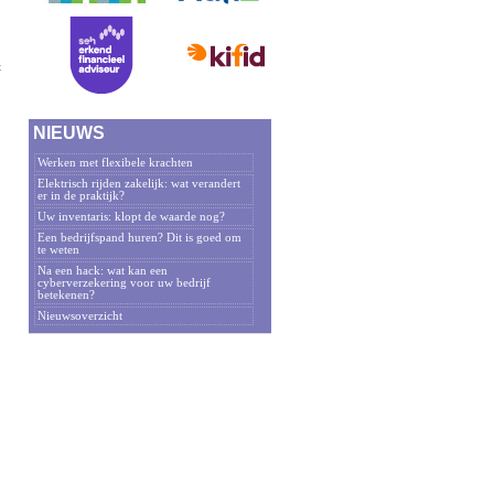
t
NIEUWS
Werken met flexibele krachten
Elektrisch rijden zakelijk: wat verandert
er in de praktijk?
.
Uw inventaris: klopt de waarde nog?
Een bedrijfspand huren? Dit is goed om
te weten
Na een hack: wat kan een
cyberverzekering voor uw bedrijf
betekenen?
Nieuwsoverzicht