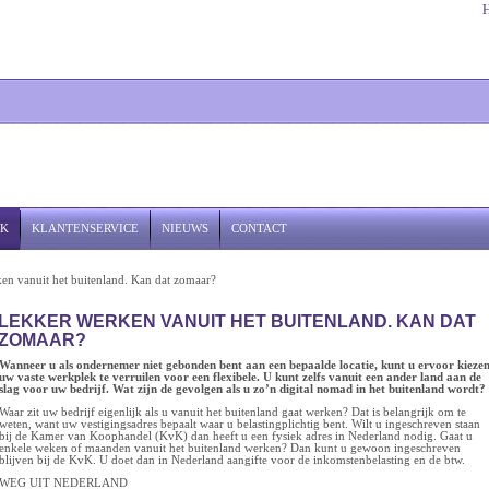
JK
KLANTENSERVICE
NIEUWS
CONTACT
en vanuit het buitenland. Kan dat zomaar?
LEKKER WERKEN VANUIT HET BUITENLAND. KAN DAT
ZOMAAR?
Wanneer u als ondernemer niet gebonden bent aan een bepaalde locatie, kunt u ervoor kieze
uw vaste werkplek te verruilen voor een flexibele. U kunt zelfs vanuit een ander land aan de
slag voor uw bedrijf. Wat zijn de gevolgen als u zo’n digital nomad in het buitenland wordt?
Waar zit uw bedrijf eigenlijk als u vanuit het buitenland gaat werken? Dat is belangrijk om te
weten, want uw vestigingsadres bepaalt waar u belastingplichtig bent. Wilt u ingeschreven staan
bij de Kamer van Koophandel (KvK) dan heeft u een fysiek adres in Nederland nodig. Gaat u
enkele weken of maanden vanuit het buitenland werken? Dan kunt u gewoon ingeschreven
blijven bij de KvK. U doet dan in Nederland aangifte voor de inkomstenbelasting en de btw.
WEG UIT NEDERLAND