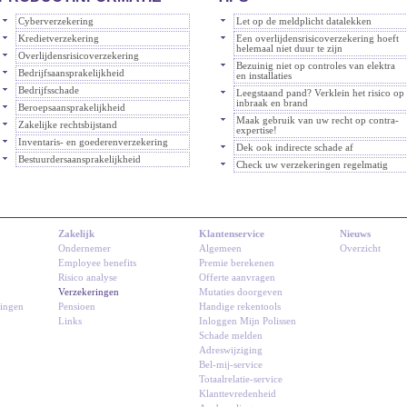
Cyberverzekering
Let op de meldplicht datalekken
Kredietverzekering
Een overlijdensrisicoverzekering hoeft
helemaal niet duur te zijn
Overlijdensrisicoverzekering
Bezuinig niet op controles van elektra
Bedrijfsaansprakelijkheid
en installaties
Bedrijfsschade
Leegstaand pand? Verklein het risico op
inbraak en brand
Beroepsaansprakelijkheid
Maak gebruik van uw recht op contra-
Zakelijke rechtsbijstand
expertise!
Inventaris- en goederenverzekering
Dek ook indirecte schade af
Bestuurdersaansprakelijkheid
Check uw verzekeringen regelmatig
Zakelijk
Klantenservice
Nieuws
Ondernemer
Algemeen
Overzicht
Employee benefits
Premie berekenen
Risico analyse
Offerte aanvragen
Verzekeringen
Mutaties doorgeven
ringen
Pensioen
Handige rekentools
Links
Inloggen Mijn Polissen
Schade melden
Adreswijziging
Bel-mij-service
Totaalrelatie-service
Klanttevredenheid