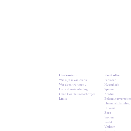
Ons kantoor
Particulier
Wie zijn u van dienst
Pensioen
Wat doen wij voor u
Hypotheek
Onze dienstverlening
Sparen
Onze kwaliteitswaarborgen
Krediet
Links
Beleggingsverzeke
Financial planning
Uitvaart
Zorg
Wonen
Recht
Verkeer