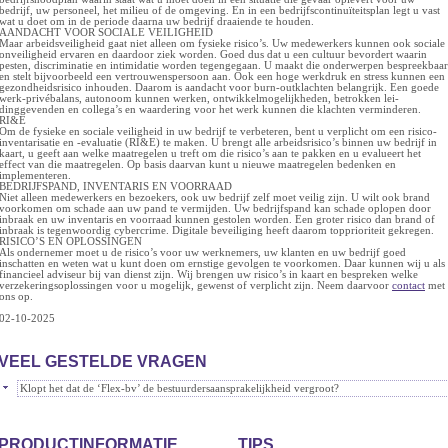
bedrijf, uw personeel, het milieu of de omgeving. En in een bedrijfscontinuïteitsplan legt u vast
wat u doet om in de periode daarna uw bedrijf draaiende te houden.
AANDACHT VOOR SOCIALE VEILIGHEID
Maar arbeidsveiligheid gaat niet alleen om fysieke risico’s. Uw medewerkers kunnen ook sociale
onveiligheid ervaren en daardoor ziek worden. Goed dus dat u een cultuur bevordert waarin
pesten, discriminatie en intimidatie worden tegengegaan. U maakt die onderwerpen bespreekbaar
en stelt bijvoorbeeld een vertrouwenspersoon aan. Ook een hoge werkdruk en stress kunnen een
gezondheidsrisico inhouden. Daarom is aandacht voor burn-outklachten belangrijk. Een goede
werk-privébalans, autonoom kunnen werken, ontwikkelmogelijkheden, betrokken lei-
dinggevenden en collega’s en waardering voor het werk kunnen die klachten verminderen.
RI&E
Om de fysieke en sociale veiligheid in uw bedrijf te verbeteren, bent u verplicht om een risico-
inventarisatie en -evaluatie (RI&E) te maken. U brengt alle arbeidsrisico’s binnen uw bedrijf in
kaart, u geeft aan welke maatregelen u treft om die risico’s aan te pakken en u evalueert het
effect van die maatregelen. Op basis daarvan kunt u nieuwe maatregelen bedenken en
implementeren.
BEDRIJFSPAND, INVENTARIS EN VOORRAAD
Niet alleen medewerkers en bezoekers, ook uw bedrijf zelf moet veilig zijn. U wilt ook brand
voorkomen om schade aan uw pand te vermijden. Uw bedrijfspand kan schade oplopen door
inbraak en uw inventaris en voorraad kunnen gestolen worden. Een groter risico dan brand of
inbraak is tegenwoordig cybercrime. Digitale beveiliging heeft daarom topprioriteit gekregen.
RISICO’S EN OPLOSSINGEN
Als ondernemer moet u de risico’s voor uw werknemers, uw klanten en uw bedrijf goed
inschatten en weten wat u kunt doen om ernstige gevolgen te voorkomen. Daar kunnen wij u als
financieel adviseur bij van dienst zijn. Wij brengen uw risico’s in kaart en bespreken welke
verzekeringsoplossingen voor u mogelijk, gewenst of verplicht zijn. Neem daarvoor
contact
met
ons op.
02-10-2025
VEEL GESTELDE VRAGEN
Klopt het dat de ‘Flex-bv’ de bestuurdersaansprakelijkheid vergroot?
PRODUCTINFORMATIE
TIPS