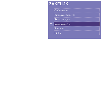
ZAKELIJK
Ondernemer
Employee benefits
Risico analyse
Verzekeringen
Pensioen
Links