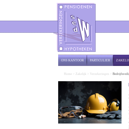
ONS KANTOOR
PARTICULIER
ZAKELI
Home
>
Zakelijk
>
Verzekeringen
>
Bedrijfsveil