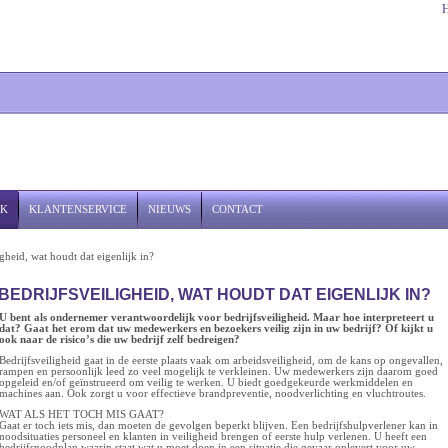
JK
KLANTENSERVICE
NIEUWS
CONTACT
igheid, wat houdt dat eigenlijk in?
BEDRIJFSVEILIGHEID, WAT HOUDT DAT EIGENLIJK IN?
U bent als ondernemer verantwoordelijk voor bedrijfsveiligheid. Maar hoe interpreteert u
dat? Gaat het erom dat uw medewerkers en bezoekers veilig zijn in uw bedrijf? Of kijkt u
ook naar de risico’s die uw bedrijf zelf bedreigen?
Bedrijfsveiligheid gaat in de eerste plaats vaak om arbeidsveiligheid, om de kans op ongevallen,
rampen en persoonlijk leed zo veel mogelijk te verkleinen. Uw medewerkers zijn daarom goed
opgeleid en/of geïnstrueerd om veilig te werken. U biedt goedgekeurde werkmiddelen en
machines aan. Ook zorgt u voor effectieve brandpreventie, noodverlichting en vluchtroutes.
WAT ALS HET TOCH MIS GAAT?
Gaat er toch iets mis, dan moeten de gevolgen beperkt blijven. Een bedrijfshulpverlener kan in
noodsituaties personeel en klanten in veiligheid brengen of eerste hulp verlenen. U heeft een
bedrijfsnoodplan waarin staat wat u moet doen in een situatie die gevaar oplevert voor uw