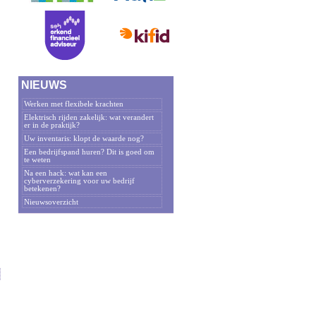
NIEUWS
Werken met flexibele krachten
Elektrisch rijden zakelijk: wat verandert
er in de praktijk?
Uw inventaris: klopt de waarde nog?
Een bedrijfspand huren? Dit is goed om
te weten
Na een hack: wat kan een
cyberverzekering voor uw bedrijf
betekenen?
Nieuwsoverzicht