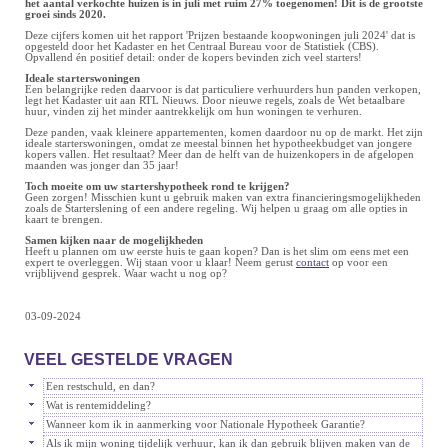
het aantal verkochte huizen is in juli met ruim 27% toegenomen! Dit is de grootste
groei sinds 2020.
Deze cijfers komen uit het rapport 'Prijzen bestaande koopwoningen juli 2024' dat is
opgesteld door het Kadaster en het Centraal Bureau voor de Statistiek (CBS).
Opvallend én positief detail: onder de kopers bevinden zich veel starters!
Ideale starterswoningen
Een belangrijke reden daarvoor is dat particuliere verhuurders hun panden verkopen,
legt het Kadaster uit aan RTL Nieuws. Door nieuwe regels, zoals de Wet betaalbare
huur, vinden zij het minder aantrekkelijk om hun woningen te verhuren.
Deze panden, vaak kleinere appartementen, komen daardoor nu op de markt. Het zijn
ideale starterswoningen, omdat ze meestal binnen het hypotheekbudget van jongere
kopers vallen. Het resultaat? Meer dan de helft van de huizenkopers in de afgelopen
maanden was jonger dan 35 jaar!
Toch moeite om uw startershypotheek rond te krijgen?
Geen zorgen! Misschien kunt u gebruik maken van extra financieringsmogelijkheden
zoals de Starterslening of een andere regeling. Wij helpen u graag om alle opties in
kaart te brengen.
Samen kijken naar de mogelijkheden
Heeft u plannen om uw eerste huis te gaan kopen? Dan is het slim om eens met een
expert te overleggen. Wij staan voor u klaar! Neem gerust
contact
op voor een
vrijblijvend gesprek. Waar wacht u nog op?
03-09-2024
VEEL GESTELDE VRAGEN
Een restschuld, en dan?
Wat is rentemiddeling?
Wanneer kom ik in aanmerking voor Nationale Hypotheek Garantie?
Als ik mijn woning tijdelijk verhuur, kan ik dan gebruik blijven maken van de