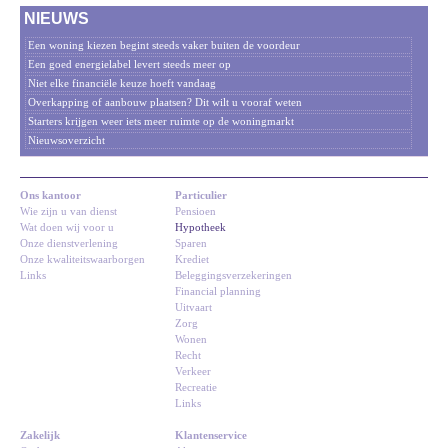
NIEUWS
Een woning kiezen begint steeds vaker buiten de voordeur
Een goed energielabel levert steeds meer op
Niet elke financiële keuze hoeft vandaag
Overkapping of aanbouw plaatsen? Dit wilt u vooraf weten
Starters krijgen weer iets meer ruimte op de woningmarkt
Nieuwsoverzicht
Ons kantoor
Particulier
Wie zijn u van dienst
Pensioen
Wat doen wij voor u
Hypotheek
Onze dienstverlening
Sparen
Onze kwaliteitswaarborgen
Krediet
Links
Beleggingsverzekeringen
Financial planning
Uitvaart
Zorg
Wonen
Recht
Verkeer
Recreatie
Links
Zakelijk
Klantenservice