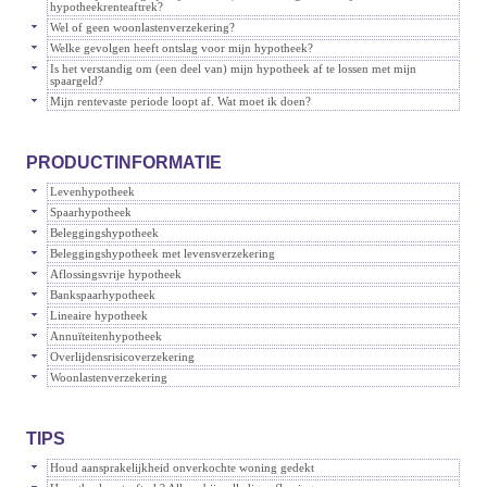
hypotheekrenteaftrek?
Wel of geen woonlastenverzekering?
Welke gevolgen heeft ontslag voor mijn hypotheek?
Is het verstandig om (een deel van) mijn hypotheek af te lossen met mijn
spaargeld?
Mijn rentevaste periode loopt af. Wat moet ik doen?
PRODUCTINFORMATIE
Levenhypotheek
Spaarhypotheek
Beleggingshypotheek
Beleggingshypotheek met levensverzekering
Aflossingsvrije hypotheek
Bankspaarhypotheek
Lineaire hypotheek
Annuïteitenhypotheek
Overlijdensrisicoverzekering
Woonlastenverzekering
TIPS
Houd aansprakelijkheid onverkochte woning gedekt