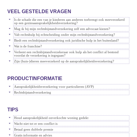
VEEL GESTELDE VRAGEN
Is de schade die een van je kinderen aan anderen toebrengt ook meeverzekerd
op een gezinsaansprakelijkheidsverzekering?
Mag ik bij mijn rechtsbijstandverzekering zelf een advocaat kiezen?
Valt rechtshulp bij echtscheiding onder mijn rechtsbijstandverzekering?
Biedt een rechtsbijstandverzekering ook juridische hulp in het buitenland?
Wat is de franchise?
Verleent een rechtsbijstandverzekeraar ook hulp als het conflict al bestond
voordat de verzekering is ingegaan?
Zijn (huis-)dieren meeverzekerd op de aansprakelijkheidsverzekering?
PRODUCTINFORMATIE
Aansprakelijkheidsverzekering voor particulieren (AVP)
Rechtsbijstandverzekering
TIPS
Houd aansprakelijkheid onverkochte woning gedekt
Wacht niet tot er een conflict is
Betaal geen dubbele premie
Gratis informatie en advies