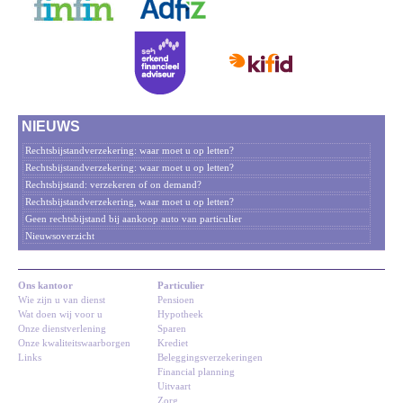
NIEUWS
Rechtsbijstandverzekering: waar moet u op letten?
Rechtsbijstandverzekering: waar moet u op letten?
Rechtsbijstand: verzekeren of on demand?
Rechtsbijstandverzekering, waar moet u op letten?
Geen rechtsbijstand bij aankoop auto van particulier
Nieuwsoverzicht
Ons kantoor
Particulier
Wie zijn u van dienst
Pensioen
Wat doen wij voor u
Hypotheek
Onze dienstverlening
Sparen
Onze kwaliteitswaarborgen
Krediet
Links
Beleggingsverzekeringen
Financial planning
Uitvaart
Zorg