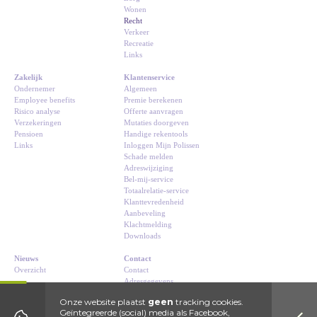
Wonen
Recht
Verkeer
Recreatie
Links
Zakelijk
Klantenservice
Ondernemer
Algemeen
Employee benefits
Premie berekenen
Risico analyse
Offerte aanvragen
Verzekeringen
Mutaties doorgeven
Pensioen
Handige rekentools
Links
Inloggen Mijn Polissen
Schade melden
Adreswijziging
Bel-mij-service
Totaalrelatie-service
Klanttevredenheid
Aanbeveling
Klachtmelding
Downloads
Nieuws
Contact
Overzicht
Contact
Adresgegevens
Route
Onze website plaatst
geen
tracking cookies.
Geïntegreerde (social) media als Facebook,