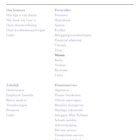
Ons kantoor
Particulier
Wie zijn u van dienst
Pensioen
Wat doen wij voor u
Hypotheek
Onze dienstverlening
Sparen
Onze kwaliteitswaarborgen
Krediet
Links
Beleggingsverzekeringen
Financial planning
Uitvaart
Zorg
Wonen
Recht
Verkeer
Recreatie
Links
Zakelijk
Klantenservice
Ondernemer
Algemeen
Employee benefits
Premie berekenen
Risico analyse
Offerte aanvragen
Verzekeringen
Mutaties doorgeven
Pensioen
Handige rekentools
Links
Inloggen Mijn Polissen
Schade melden
Adreswijziging
Bel-mij-service
Totaalrelatie-service