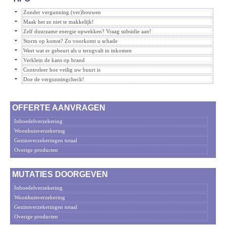
Zonder vergunning (ver)bouwen
Maak het ze niet te makkelijk!
Zelf duurzame energie opwekken? Vraag subsidie aan!
Storm op komst? Zo voorkomt u schade
Weet wat er gebeurt als u terugvalt in inkomen
Verklein de kans op brand
Controleer hoe veilig uw buurt is
Doe de vergunningcheck!
OFFERTE AANVRAGEN
Inboedelverzekering
Woonhuisverzekering
Gezinsverzekeringen totaal
Overige producten
MUTATIES DOORGEVEN
Inboedelverzekering
Woonhuisverzekering
Gezinsverzekeringen totaal
Overige producten