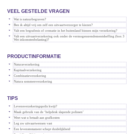
VEEL GESTELDE VRAGEN
Wat is natuurbegraven?
Ben ik altijd vrij om zelf een uitvaartverzorger te kiezen?
Valt een begrafenis of crematie in het buitenland binnen mijn verzekering?
Valt een uitvaartverzekering ook onder de vermogensrendementsheffing (box 3
Wet inkomstenbelasting)?
PRODUCTINFORMATIE
Naturaverzekering
Kapitaalverzekering
Combinatieverzekering
Natura sommenverzekering
TIPS
Levensverzekeringspolis kwijt?
Maak gebruik van de ‘helpdesk slapende polissen’
Weet wat u betaalt aan grafkosten
Leg uw uitvaartwensen vast
Een levenstestament schept duidelijkheid