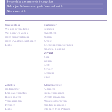
Persoonlijke uitvaart steeds belangrijker
Geldwijzer Nabestaanden geeft financieel inzicht
Nieuwsoverzicht
Ons kantoor
Particulier
Wie zijn u van dienst
Pensioen
Wat doen wij voor u
Hypotheek
Onze dienstverlening
Sparen
Onze kwaliteitswaarborgen
Krediet
Links
Beleggingsverzekeringen
Financial planning
Uitvaart
Zorg
Wonen
Recht
Verkeer
Recreatie
Links
Zakelijk
Klantenservice
Ondernemer
Algemeen
Employee benefits
Premie berekenen
Risico analyse
Offerte aanvragen
Verzekeringen
Mutaties doorgeven
Pensioen
Handige rekentools
Links
Inloggen Mijn Polissen