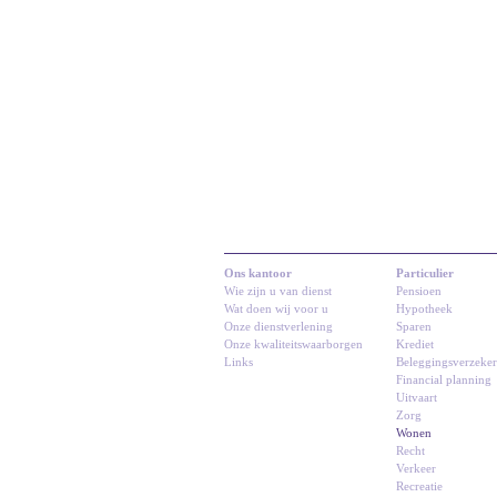
Ons kantoor
Particulier
Wie zijn u van dienst
Pensioen
Wat doen wij voor u
Hypotheek
Onze dienstverlening
Sparen
Onze kwaliteitswaarborgen
Krediet
Links
Beleggingsverzeke
Financial planning
Uitvaart
Zorg
Wonen
Recht
Verkeer
Recreatie