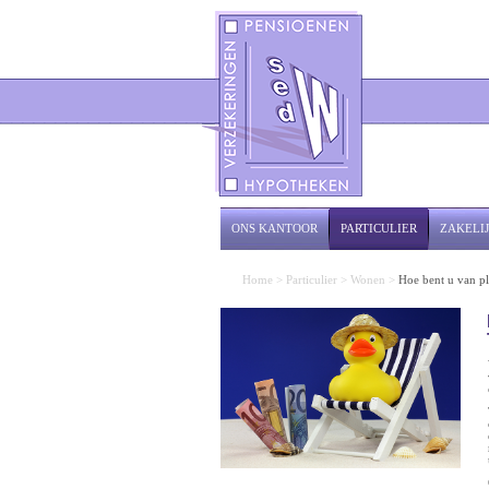
ONS KANTOOR
PARTICULIER
ZAKELI
Home
>
Particulier
>
Wonen
>
Hoe bent u van pl