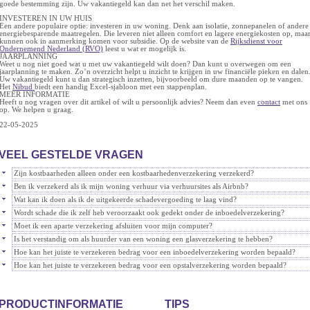
goede bestemming zijn. Uw vakantiegeld kan dan net het verschil maken.
INVESTEREN IN UW HUIS
Een andere populaire optie: investeren in uw woning. Denk aan isolatie, zonnepanelen of andere
energiebesparende maatregelen. Die leveren niet alleen comfort en lagere energiekosten op, maa
kunnen ook in aanmerking komen voor subsidie. Op de website van de
Rijksdienst voor
Ondernemend Nederland (RVO)
leest u wat er mogelijk is.
JAARPLANNING
Weet u nog niet goed wat u met uw vakantiegeld wilt doen? Dan kunt u overwegen om een
jaarplanning te maken. Zo’n overzicht helpt u inzicht te krijgen in uw financiële pieken en dalen
Uw vakantiegeld kunt u dan strategisch inzetten, bijvoorbeeld om dure maanden op te vangen.
Het
Nibud
biedt een handig Excel-sjabloon met een stappenplan.
MEER INFORMATIE
Heeft u nog vragen over dit artikel of wilt u persoonlijk advies? Neem dan even
contact
met ons
op. We helpen u graag.
22-05-2025
VEEL GESTELDE VRAGEN
Zijn kostbaarheden alleen onder een kostbaarhedenverzekering verzekerd?
Ben ik verzekerd als ik mijn woning verhuur via verhuursites als Airbnb?
Wat kan ik doen als ik de uitgekeerde schadevergoeding te laag vind?
Wordt schade die ik zelf heb veroorzaakt ook gedekt onder de inboedelverzekering?
Moet ik een aparte verzekering afsluiten voor mijn computer?
Is het verstandig om als huurder van een woning een glasverzekering te hebben?
Hoe kan het juiste te verzekeren bedrag voor een inboedelverzekering worden bepaald?
Hoe kan het juiste te verzekeren bedrag voor een opstalverzekering worden bepaald?
PRODUCTINFORMATIE
TIPS