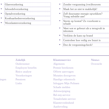
Glasverzekering
Zonder vergunning (ver)bouwen
Inboedelverzekering
Maak het ze niet te makkelijk!
Opstalverzekering
Zelf duurzame energie opwekken?
Vraag subsidie aan!
Kostbaarhedenverzekering
Storm op komst? Zo voorkomt u
Woonlastenverzekering
schade
Weet wat er gebeurt als u terugvalt in
inkomen
Verklein de kans op brand
Controleer hoe veilig uw buurt is
Doe de vergunningcheck!
Zakelijk
Klantenservice
Nieuws
Ondernemer
Algemeen
Overzicht
Employee benefits
Premie berekenen
Risico analyse
Offerte aanvragen
Verzekeringen
Mutaties doorgeven
ringen
Pensioen
Handige rekentools
Links
Inloggen Mijn Polissen
Schade melden
Adreswijziging
Bel-mij-service
Totaalrelatie-service
Klanttevredenheid
Aanbeveling