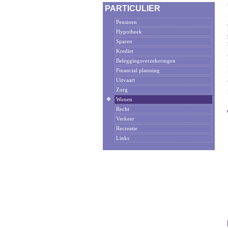
PARTICULIER
Pensioen
Hypotheek
Sparen
Krediet
Beleggingsverzekeringen
Financial planning
Uitvaart
Zorg
Wonen
Recht
Verkeer
Recreatie
Links