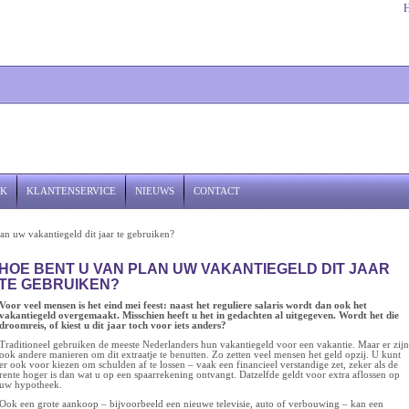
JK
KLANTENSERVICE
NIEUWS
CONTACT
an uw vakantiegeld dit jaar te gebruiken?
HOE BENT U VAN PLAN UW VAKANTIEGELD DIT JAAR
TE GEBRUIKEN?
Voor veel mensen is het eind mei feest: naast het reguliere salaris wordt dan ook het
vakantiegeld overgemaakt. Misschien heeft u het in gedachten al uitgegeven. Wordt het die
droomreis, of kiest u dit jaar toch voor iets anders?
Traditioneel gebruiken de meeste Nederlanders hun vakantiegeld voor een vakantie. Maar er zijn
ook andere manieren om dit extraatje te benutten. Zo zetten veel mensen het geld opzij. U kunt
er ook voor kiezen om schulden af te lossen – vaak een financieel verstandige zet, zeker als de
rente hoger is dan wat u op een spaarrekening ontvangt. Datzelfde geldt voor extra aflossen op
uw hypotheek.
Ook een grote aankoop – bijvoorbeeld een nieuwe televisie, auto of verbouwing – kan een