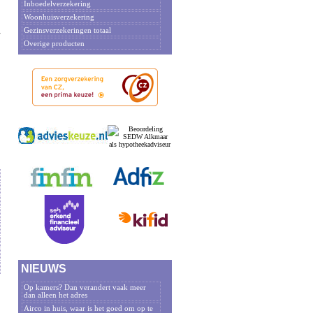
Inboedelverzekering
Woonhuisverzekering
Gezinsverzekeringen totaal
r
Overige producten
.
NIEUWS
Op kamers? Dan verandert vaak meer
dan alleen het adres
Airco in huis, waar is het goed om op te