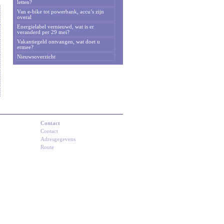
letten?
Van e-bike tot powerbank, accu’s zijn
overal
Energielabel vernieuwd, wat is er
veranderd per 29 mei?
Vakantiegeld ontvangen, wat doet u
ermee?
Nieuwsoverzicht
Contact
Contact
Adresgegevens
Route