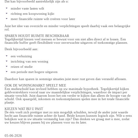
Dat kan bijvoorbeeld aantrekkelijk zijn als u:
minder vaste lasten wilt
richting een koopwoning kijkt
meer financiële ruimte wilt creëren voor later
Juist het idee van overzicht en minder verplichtingen speelt daarbij vaak een belangrijke
rol.
SPAREN HOUDT RUIMTE BESCHIKBAAR
Tegelijkertijd kiezen veel mensen er bewust voor om niet alles direct af te lossen. Een
financiële buffer geeft flexibiliteit voor onverwachte uitgaven of toekomstige plannen.
Denk bijvoorbeeld aan:
een verhuizing
inrichting van een woning
reizen of studie
een periode met hogere uitgaven
Daardoor kan sparen in sommige situaties juist meer rust geven dan versneld aflossen.
OOK DE WONINGMARKT SPEELT MEE
Een studieschuld kan invloed hebben op uw maximale hypotheek. Tegelijkertijd kijken
geldverstrekkers vooral naar uw maandelijkse verplichtingen, waardoor de impact per
situatie verschilt. Juist daarom loont het om verder te kijken dan alleen de hoogte van de
schuld. Ook spaargeld, inkomen en toekomstplannen spelen mee in het totale financiële
plaatje.
KIEZEN WAT BIJ U PAST
De één voelt zich prettiger met zo min mogelijk schulden, terwijl de ander juist waarde
hecht aan financiële ruimte achter de hand. Beide keuzes kunnen logisch zijn. Wilt u eens
bekijken wat in uw situatie verstandig kan zijn? Dan denken we graag met u mee, zodat
uw keuzes blijven passen bij uw plannen voor nu én later.
05-06-2026