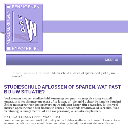
MENU
Home
>
Nieuws
>
Overzicht
>
Studieschuld aflossen of sparen, wat past bij uw
situatie?
STUDIESCHULD AFLOSSEN OF SPAREN, WAT PAST
BIJ UW SITUATIE?
Veel mensen met een studieschuld komen op een punt waarop de vraag vanzelf
ontstaat: is het slimmer om extra af te lossen, of juist geld achter de hand te houden?
Zeker nu sparen weer iets oplevert en woonlasten hoger zijn geworden, kijken veel
mensen opnieuw naar hun financiële keuzes. Een standaardantwoord is er niet. Wat
verstandig is, hangt vooral af van uw persoonlijke situatie en plannen.
EXTRA AFLOSSEN GEEFT VAAK RUST
Voor sommige mensen voelt het prettig om schulden sneller af te bouwen. Door extra af
te lossen wordt de totale schuld lager en dalen op termijn vaak ook de maandlasten.