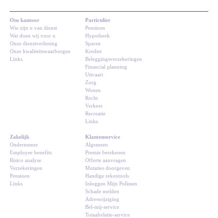
Ons kantoor
Particulier
Wie zijn u van dienst
Pensioen
Wat doen wij voor u
Hypotheek
Onze dienstverlening
Sparen
Onze kwaliteitswaarborgen
Krediet
Links
Beleggingsverzekeringen
Financial planning
Uitvaart
Zorg
Wonen
Recht
Verkeer
Recreatie
Links
Zakelijk
Klantenservice
Ondernemer
Algemeen
Employee benefits
Premie berekenen
Risico analyse
Offerte aanvragen
Verzekeringen
Mutaties doorgeven
Pensioen
Handige rekentools
Links
Inloggen Mijn Polissen
Schade melden
Adreswijziging
Bel-mij-service
Totaalrelatie-service