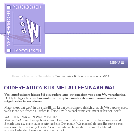
MENU
Home
>
Nieuws
>
Overzicht
>
Oudere auto? Kijk niet alleen naar WA!
OUDERE AUTO? KIJK NIET ALLEEN NAAR WA!
Veel autobezitters kiezen bij een oudere auto automatisch voor een WA-verzekering.
Dat lijkt logisch, want hoe ouder de auto, hoe minder de moeite waard om die
uitgebreider te verzekeren.
Maar klopt dat wel? In de praktijk blijkt dat een ruimere dekking, zoals WA beperkt casco,
vaak maar een fractie duurder is. Terwijl zo’n verzekering veel meer te bieden heeft.
WAT DEKT WA – EN WAT MIST U?
Met een WA-verzekering bent u verzekerd voor schade die u bij anderen veroorzaakt.
Schade aan uw eigen auto is niet gedekt. Dat maakt WA meestal de goedkoopste optie,
maar ook de minst uitgebreide. Gaat uw auto verloren door brand, diefstal of
stormschade, dan betaalt u dat volledig zelf.