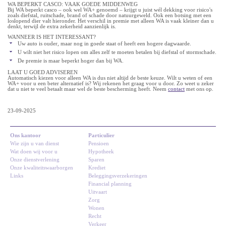
WA BEPERKT CASCO: VAAK GOEDE MIDDENWEG
Bij WA beperkt casco – ook wel WA+ genoemd – krijgt u juist wél dekking voor risico's
zoals diefstal, ruitschade, brand of schade door natuurgeweld. Ook een botsing met een
loslopend dier valt hieronder. Het verschil in premie met alleen WA is vaak kleiner dan u
denkt, terwijl de extra zekerheid aanzienlijk is.
WANNEER IS HET INTERESSANT?
Uw auto is ouder, maar nog in goede staat of heeft een hogere dagwaarde.
U wilt niet het risico lopen om alles zelf te moeten betalen bij diefstal of stormschade.
De premie is maar beperkt hoger dan bij WA.
LAAT U GOED ADVISEREN
Automatisch kiezen voor alleen WA is dus niet altijd de beste keuze. Wilt u weten of een
WA+ voor u een beter alternatief is? Wij rekenen het graag voor u door. Zo weet u zeker
dat u niet te veel betaalt maar wel de beste bescherming heeft. Neem
contact
met ons op.
23-09-2025
Ons kantoor
Particulier
Wie zijn u van dienst
Pensioen
Wat doen wij voor u
Hypotheek
Onze dienstverlening
Sparen
Onze kwaliteitswaarborgen
Krediet
Links
Beleggingsverzekeringen
Financial planning
Uitvaart
Zorg
Wonen
Recht
Verkeer