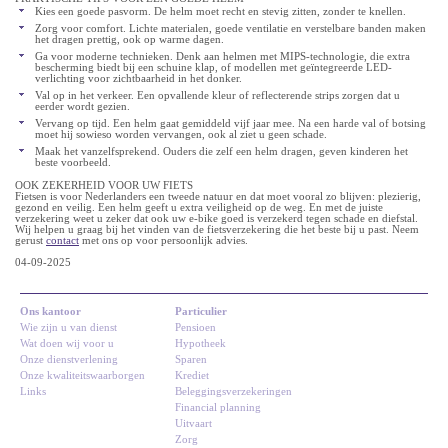
Kies een goede pasvorm. De helm moet recht en stevig zitten, zonder te knellen.
Zorg voor comfort. Lichte materialen, goede ventilatie en verstelbare banden maken
het dragen prettig, ook op warme dagen.
Ga voor moderne technieken. Denk aan helmen met MIPS-technologie, die extra
bescherming biedt bij een schuine klap, of modellen met geïntegreerde LED-
verlichting voor zichtbaarheid in het donker.
Val op in het verkeer. Een opvallende kleur of reflecterende strips zorgen dat u
eerder wordt gezien.
Vervang op tijd. Een helm gaat gemiddeld vijf jaar mee. Na een harde val of botsing
moet hij sowieso worden vervangen, ook al ziet u geen schade.
Maak het vanzelfsprekend. Ouders die zelf een helm dragen, geven kinderen het
beste voorbeeld.
OOK ZEKERHEID VOOR UW FIETS
Fietsen is voor Nederlanders een tweede natuur en dat moet vooral zo blijven: plezierig,
gezond en veilig. Een helm geeft u extra veiligheid op de weg. En met de juiste
verzekering weet u zeker dat ook uw e-bike goed is verzekerd tegen schade en diefstal.
Wij helpen u graag bij het vinden van de fietsverzekering die het beste bij u past. Neem
gerust
contact
met ons op voor persoonlijk advies.
04-09-2025
Ons kantoor
Particulier
Wie zijn u van dienst
Pensioen
Wat doen wij voor u
Hypotheek
Onze dienstverlening
Sparen
Onze kwaliteitswaarborgen
Krediet
Links
Beleggingsverzekeringen
Financial planning
Uitvaart
Zorg