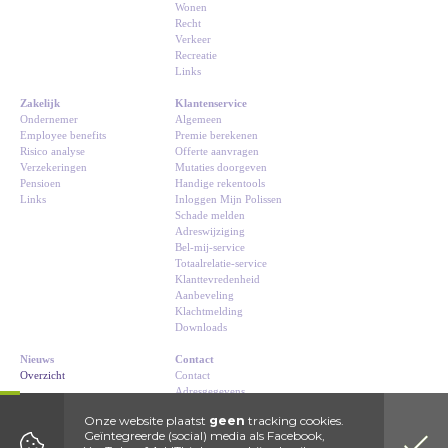
Wonen
Recht
Verkeer
Recreatie
Links
Zakelijk
Klantenservice
Ondernemer
Algemeen
Employee benefits
Premie berekenen
Risico analyse
Offerte aanvragen
Verzekeringen
Mutaties doorgeven
Pensioen
Handige rekentools
Links
Inloggen Mijn Polissen
Schade melden
Adreswijziging
Bel-mij-service
Totaalrelatie-service
Klanttevredenheid
Aanbeveling
Klachtmelding
Downloads
Nieuws
Contact
Overzicht
Contact
Adresgegevens
Route
Onze website plaatst
geen
tracking cookies.
Geïntegreerde (social) media als Facebook,