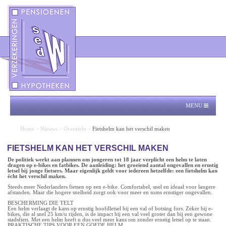
MENU
Home
>
Nieuws
>
Overzicht
>
Fietshelm kan het verschil maken
FIETSHELM KAN HET VERSCHIL MAKEN
De politiek werkt aan plannen om jongeren tot 18 jaar verplicht een helm te laten
dragen op e-bikes en fatbikes. De aanleiding: het groeiend aantal ongevallen en ernstig
letsel bij jonge fietsers. Maar eigenlijk geldt voor iedereen hetzelfde: een fietshelm kan
écht het verschil maken.
Steeds meer Nederlanders fietsen op een e-bike. Comfortabel, snel en ideaal voor langere
afstanden. Maar die hogere snelheid zorgt ook voor meer en soms ernstiger ongevallen.
BESCHERMING DIE TELT
Een helm verlaagt de kans op ernstig hoofdletsel bij een val of botsing fors. Zeker bij e-
bikes, die al snel 25 km/u rijden, is de impact bij een val veel groter dan bij een gewone
stadsfiets. Met een helm heeft u dus veel meer kans om zonder ernstig letsel op te staan.
PRAKTISCHE TIPS VOOR EEN GOEDE HELM