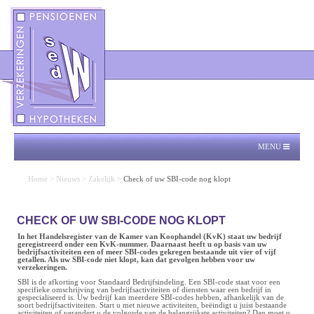
MENU
Home
>
Nieuws
>
Zakelijk
>
Check of uw SBI-code nog klopt
CHECK OF UW SBI-CODE NOG KLOPT
In het Handelsregister van de Kamer van Koophandel (KvK) staat uw bedrijf
geregistreerd onder een KvK-nummer. Daarnaast heeft u op basis van uw
bedrijfsactiviteiten een of meer SBI-codes gekregen bestaande uit vier of vijf
getallen. Als uw SBI-code niet klopt, kan dat gevolgen hebben voor uw
verzekeringen.
SBI is de afkorting voor Standaard Bedrijfsindeling. Een SBI-code staat voor een
specifieke omschrijving van bedrijfsactiviteiten of diensten waar een bedrijf in
gespecialiseerd is. Uw bedrijf kan meerdere SBI-codes hebben, afhankelijk van de
soort bedrijfsactiviteiten. Start u met nieuwe activiteiten, beëindigt u juist bestaande
activiteiten of verandert u de volgorde van de belangrijkste activiteiten? Dan moet u