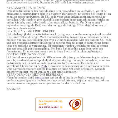
dat doorgegeven aan de KvK zodat uw SBI-code kan worden aangepast.
KVK GAAT CODES HERZIEN
Omdat bedrijfsactiviteiten door de jaren heen veranderen en verdwijnen, wordt de
Standaard Bedrijfsindeling eens in de vijftien jaar herzien. Er komen SBI-codes bij en
er zullen codes verdwijnen. De SBI-code voor videotheken komt bijvoorbeeld te
vervallen. Ook wordt er geen duidelijk onderscheid meer gemaakt tussen fysieke en
online winkels, omdat die steeds vaker naast elkaar bestaan. Van 5 tot en met 7
september vervangt de KvK waar dat nodig is de huidige SBI-code(s) door een of
meerdere nieuwe codes.
GEVOLGEN VERKEERDE SBI-CODE
Het is belangrijk dat de activiteitenomschrijving van uw onderneming actueel is zodat
u de juiste SBI-code krijgt. Want overheidsdiensten, banken en verzekeraars nemen
op basis van uw code beslissingen over uw mogelijkheden. Met een onjuiste SBI-code
kan een overheidsinstantie bijvoorbeeld concluderen dat u niet in aanmerking komt
voor een subsidie of vergunning. Of misschien wordt u verplicht om deel te nemen
aan een bepaalde pensioenregeling. Een bank kan moeilijk gaan doen over een
financiering. En misschien moet u een te hoog btw-tarief in rekening brengen.
CONTROLEER UW SBI-CODE
Ook verzekeraars gebruiken uw SBI-code om de juiste premieberekening te maken
voor bijvoorbeeld uw aansprakelijkheidsverzekering. En loopt u schade op door een
bedrijfsactiviteit die niet vermeld staat bij uw KvK-nummer? Dan is dat niet
verzekerd. Check dus bij de
KvK
of uw activiteitenomschrijving klopt zodat u zeker
weet dat verzekeraars en andere instanties de juiste SBI-code gebruiken. Klopt de
omschrijving niet (meer) Dan kunt u dat direct aanpassen.
VERANDERINGEN MET ONS BESPREKEN
Neem bovendien altijd
contact
met ons op als er iets in uw bedrijf verandert, juist
omdat dat gevolgen kan hebben voor uw verzekeringen. Wij gaan na of uw polissen
moeten worden aangepast en zorgen ervoor dat dat in orde komt.
22-08-2025