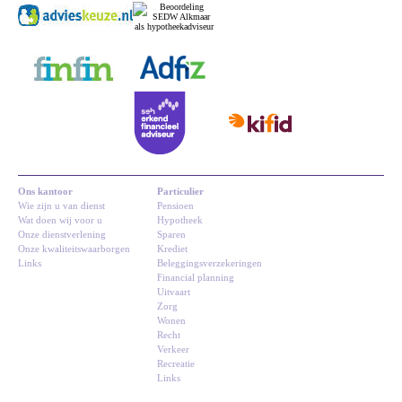
Ons kantoor
Particulier
Wie zijn u van dienst
Pensioen
Wat doen wij voor u
Hypotheek
Onze dienstverlening
Sparen
Onze kwaliteitswaarborgen
Krediet
Links
Beleggingsverzekeringen
Financial planning
Uitvaart
Zorg
Wonen
Recht
Verkeer
Recreatie
Links