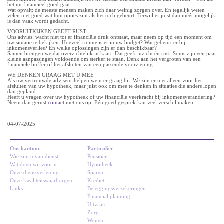
het nu financieel goed gaat.
Wat opvalt: de meeste mensen maken zich daar weinig zorgen over. En tegelijk weten
velen niet goed wat hun opties zijn als het toch gebeurt. Terwijl er juist dan méér mogelijk
is dan vaak wordt gedacht.
VOORUITKIJKEN GEEFT RUST
Ons advies: wacht niet tot er financiële druk ontstaat, maar neem op tijd een moment om
uw situatie te bekijken. Hoeveel ruimte is er in uw budget? Wat gebeurt er bij
inkomensverlies? En welke oplossingen zijn er dan beschikbaar?
Samen brengen we dat overzichtelijk in kaart. Dat geeft inzicht én rust. Soms zijn een paar
kleine aanpassingen voldoende om sterker te staan. Denk aan het vergroten van een
financiële buffer of het afsluiten van een passende voorziening.
WE DENKEN GRAAG MET U MEE
Als uw vertrouwde adviseur helpen we u er graag bij. We zijn er niet alleen voor het
afsluiten van uw hypotheek, maar juist ook om mee te denken in situaties die anders lopen
dan gepland.
Heeft u vragen over uw hypotheek of uw financiële veerkracht bij inkomensverandering?
Neem dan gerust
contact
met ons op. Eén goed gesprek kan veel verschil maken.
04-07-2025
Ons kantoor
Particulier
Wie zijn u van dienst
Pensioen
Wat doen wij voor u
Hypotheek
Onze dienstverlening
Sparen
Onze kwaliteitswaarborgen
Krediet
Links
Beleggingsverzekeringen
Financial planning
Uitvaart
Zorg
Wonen