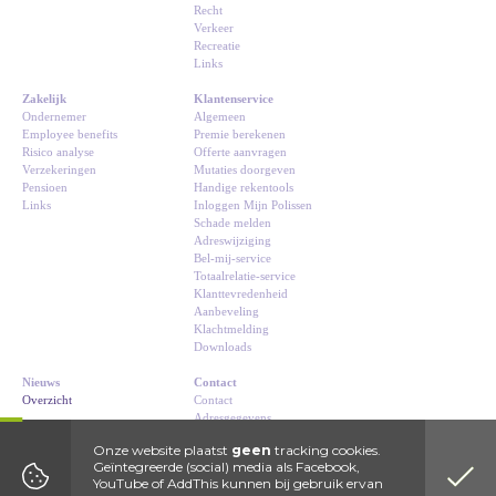
Recht
Verkeer
Recreatie
Links
Zakelijk
Klantenservice
Ondernemer
Algemeen
Employee benefits
Premie berekenen
Risico analyse
Offerte aanvragen
Verzekeringen
Mutaties doorgeven
Pensioen
Handige rekentools
Links
Inloggen Mijn Polissen
Schade melden
Adreswijziging
Bel-mij-service
Totaalrelatie-service
Klanttevredenheid
Aanbeveling
Klachtmelding
Downloads
Nieuws
Contact
Overzicht
Contact
Adresgegevens
Route
Onze website plaatst
geen
tracking cookies.
Geïntegreerde (social) media als Facebook,
YouTube of AddThis kunnen bij gebruik ervan