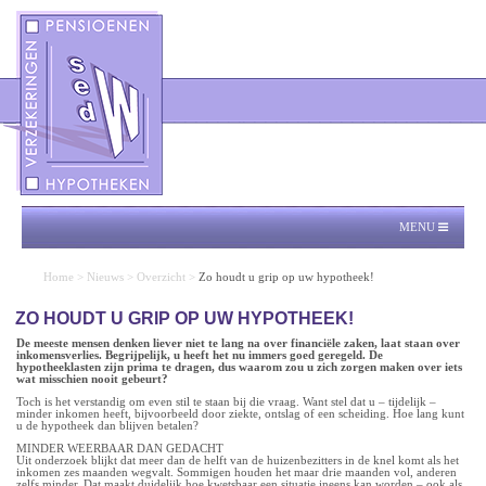
MENU
Home
>
Nieuws
>
Overzicht
>
Zo houdt u grip op uw hypotheek!
ZO HOUDT U GRIP OP UW HYPOTHEEK!
De meeste mensen denken liever niet te lang na over financiële zaken, laat staan over
inkomensverlies. Begrijpelijk, u heeft het nu immers goed geregeld. De
hypotheeklasten zijn prima te dragen, dus waarom zou u zich zorgen maken over iets
wat misschien nooit gebeurt?
Toch is het verstandig om even stil te staan bij die vraag. Want stel dat u – tijdelijk –
minder inkomen heeft, bijvoorbeeld door ziekte, ontslag of een scheiding. Hoe lang kunt
u de hypotheek dan blijven betalen?
MINDER WEERBAAR DAN GEDACHT
Uit onderzoek blijkt dat meer dan de helft van de huizenbezitters in de knel komt als het
inkomen zes maanden wegvalt. Sommigen houden het maar drie maanden vol, anderen
zelfs minder. Dat maakt duidelijk hoe kwetsbaar een situatie ineens kan worden – ook als