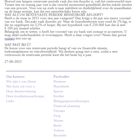
Hoewel een langere rentevaste periode vaak dus iets duurder is, valt het renteverschil mee.
Tussen tien en twintig jaar vast is dat verschil momenteel gemiddeld slechts enkele tienden
van een procent. Voor wie op zoek is naar stabiliteit en duidelijkheid over de maandlasten
op de lange termijn, kan dat een aantrekkelijke keuze zijn.
WAT ALS UW RENTEVASTE PERIODE BINNENKORT AFLOOPT?
Heeft u de rente in 2015 voor tien jaar vastgezet? Dan krijgt u dit jaar een nieuw voorstel
van uw bank. Dat pakt vaak duurder uit. Waar de hypotheekrente toen rond de 2% lag, is
die nu opgelopen tot 3,5% of hoger. Bij een hypotheek van € 250.000 kan dat al snel
€ 100 per maand schelen.
Belangrijk om te weten: u hoeft het voorstel van uw bank niet zomaar te accepteren. U
mag altijd onderhandelen of overstappen. Heeft u daar vragen over? Neem dan gerust
contact
met ons op.
WAT PAST BIJ Ú?
De keuze voor een rentevaste periode hangt af van uw financiële situatie,
toekomstplannen en risicobereidheid. Wij denken graag met u mee, zodat u met
vertrouwen de rentevaste periode kiest die het beste bij u past.
27-06-2025
Ons kantoor
Particulier
Wie zijn u van dienst
Pensioen
Wat doen wij voor u
Hypotheek
Onze dienstverlening
Sparen
Onze kwaliteitswaarborgen
Krediet
Links
Beleggingsverzekeringen
Financial planning
Uitvaart
Zorg
Wonen
Recht
Verkeer
Recreatie