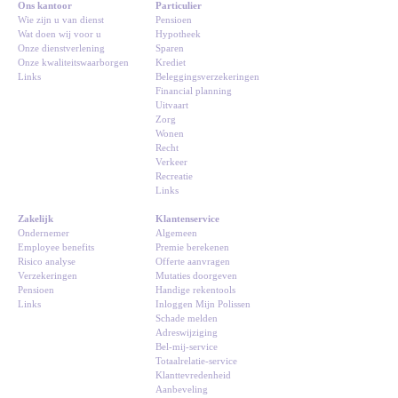
Ons kantoor
Particulier
Wie zijn u van dienst
Pensioen
Wat doen wij voor u
Hypotheek
Onze dienstverlening
Sparen
Onze kwaliteitswaarborgen
Krediet
Links
Beleggingsverzekeringen
Financial planning
Uitvaart
Zorg
Wonen
Recht
Verkeer
Recreatie
Links
Zakelijk
Klantenservice
Ondernemer
Algemeen
Employee benefits
Premie berekenen
Risico analyse
Offerte aanvragen
Verzekeringen
Mutaties doorgeven
Pensioen
Handige rekentools
Links
Inloggen Mijn Polissen
Schade melden
Adreswijziging
Bel-mij-service
Totaalrelatie-service
Klanttevredenheid
Aanbeveling