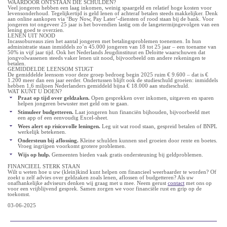
WAARDOOR ONTSTAAN DIE SCHULDEN?
Veel jongeren hebben een laag inkomen, weinig spaargeld en relatief hoge kosten voor
levensonderhoud. Tegelijkertijd is geld lenen of achteraf betalen steeds makkelijker. Denk
aan online aankopen via ‘Buy Now, Pay Later’-diensten of rood staan bij de bank. Voor
jongeren tot ongeveer 25 jaar is het bovendien lastig om de langetermijngevolgen van een
lening goed te overzien.
LENEN UIT NOOD
Incassobureaus zien het aantal jongeren met betalingsproblemen toenemen. In hun
administratie staan inmiddels zo’n 45.000 jongeren van 18 tot 25 jaar – een toename van
50% in vijf jaar tijd. Ook het Nederlands Jeugdinstituut en Deloitte waarschuwen dat
jongvolwassenen steeds vaker lenen uit nood, bijvoorbeeld om andere rekeningen te
betalen.
GEMIDDELDE LEENSOM STIJGT
De gemiddelde leensom voor deze groep bedroeg begin 2025 ruim € 9.600 – dat is €
1.200 meer dan een jaar eerder. Ondertussen blijft ook de studieschuld groeien: inmiddels
hebben 1,6 miljoen Nederlanders gemiddeld bijna € 18.000 aan studieschuld.
WAT KUNT U DOEN?
Praat op tijd over geldzaken.
Open gesprekken over inkomen, uitgaven en sparen
helpen jongeren bewuster met geld om te gaan.
Stimuleer budgetteren.
Laat jongeren hun financiën bijhouden, bijvoorbeeld met
een app of een eenvoudig Excel-sheet.
Wees alert op risicovolle leningen.
Leg uit wat rood staan, gespreid betalen of BNPL
werkelijk betekenen.
Ondersteun bij aflossing.
Kleine schulden kunnen snel groeien door rente en boetes.
Vroeg ingrijpen voorkomt grotere problemen.
Wijs op hulp.
Gemeenten bieden vaak gratis ondersteuning bij geldproblemen.
FINANCIEEL STERK STAAN
Wilt u weten hoe u uw (klein)kind kunt helpen om financieel weerbaarder te worden? Of
zoekt u zelf advies over geldzaken zoals lenen, aflossen of budgetteren? Als uw
onafhankelijke adviseurs denken wij graag met u mee. Neem gerust
contact
met ons op
voor een vrijblijvend gesprek. Samen zorgen we voor financiële rust en grip op de
toekomst.
03-06-2025