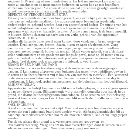
zoals een BHV training of een brandoefening. En leid uw medewerkers goed op
zodat zij machines op de juiste manier bedienen en weten hoe ze met brandbare
stoffen om moeten gaan. Zie er ten slotte op toe dat procedures gevolgd worden en
spreek medewerkers erop aan als zij de regels overtreden.
DEFECTE OF VEROUDERDE ELEKTRA
Vervang verouderde en daardoor brandgevaarlijke elektra tijdig en laat het plaatsen
over aan een erkende installateur. De apparatuur moet bovendien regelmatig
onderhouden en gekeurd worden door een gecertificeerd bedrijf. De stijging van het
aantal bedrijfsbranden is wellicht toe te schrijven aan de toename in elektrische
apparaten waar accu’s en batterijen in zitten. Als die vlam vatten, is de brand moeilijk
te blussen. Schenk daarom aandacht aan een veilig gebruik van die apparatuur.
BRANDSTICHTING
Spullen die langs de buitengevel staan kunnen door vandalen in brand gestoken
worden. Denk aan pallets, kratten, dozen, kisten en open afvalcontainers. Zorg
daarom voor een frequente afvoer van dergelijke spullen en probeer brandbare
goederen zoveel mogelijk binnen op te slaan. Maak verder gebruik van afsluitbare
stalen vuilcontainers en zet goederen niet langs de gevel, maar op 10 meter van uw
gebouw. Bedenk ook dat inbrekers vaak proberen hun sporen te wissen door brand te
stichten. Tref daarom ook maatregelen om inbraak te voorkomen.
BRAND IN EEN NABURIG PAND
Bespreek het risico van brandoverslag met de ondernemers in de naastgelegen
panden. U kunt samen afspreken geen buitenopslag tussen twee bedrijfsgebouwen in
te zetten en het bedrijfsterrein vrij te houden van rommel en zwerfvuil. Een keerwand
in de vorm van een betonnen wand kan helpen om een directe brandoverslag te
voorkomen. U kunt ook sprinklers installeren aan de buitenkant van het bedrijfspand.
BLIKSEMINSLAG
Apparaten in uw bedrijf kunnen door bliksem schade oplopen, ook als er geen sprake
is van een directe inslag. Bliksemenergie wordt namelijk opgepikt door kabels in de
grond, die daarna het bedrijfsgebouw binnenlopen. Er ontstaat zo een piekbelasting
waar elektronica slecht tegen kan. U kunt een bliksemafleider installeren om het risico
te beperken.
SNEL INGRIJPEN
Brand voorkomen kan helaas niet altijd. Maar met een goede brandmelder zorgt u
ervoor dat een beginnende brand snel ontdekt wordt. Als brandblusmiddelen bij de
hand zijn en medewerkers weten hoe ze die moeten bedienen, kan er snel ingegrepen
worden.
Ten slotte: schade door brand is te verzekeren met een gebouwen- en
inventarisverzekering. Vraag ons om uw brandverzekeringen door te lichten en u te
adviseren over verbeteringen. Neem daarvoor
contact
met ons op.