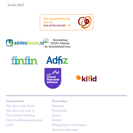
10-04-2025
Ons kantoor
Particulier
Wie zijn u van dienst
Pensioen
Wat doen wij voor u
Hypotheek
Onze dienstverlening
Sparen
Onze kwaliteitswaarborgen
Krediet
Links
Beleggingsverzekeringen
Financial planning