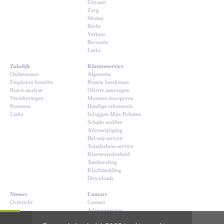
Uitvaart
Zorg
Wonen
Recht
Verkeer
Recreatie
Links
Zakelijk
Klantenservice
Ondernemer
Algemeen
Employee benefits
Premie berekenen
Risico analyse
Offerte aanvragen
Verzekeringen
Mutaties doorgeven
Pensioen
Handige rekentools
Links
Inloggen Mijn Polissen
Schade melden
Adreswijziging
Bel-mij-service
Totaalrelatie-service
Klanttevredenheid
Aanbeveling
Klachtmelding
Downloads
Nieuws
Contact
Overzicht
Contact
Adresgegevens
Route