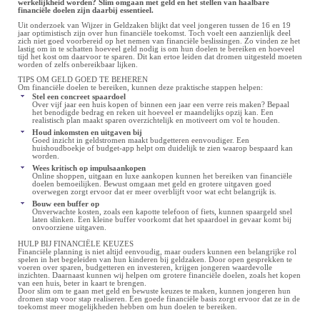
werkelijkheid worden? Slim omgaan met geld en het stellen van haalbare
financiële doelen zijn daarbij essentieel.
Uit onderzoek van Wijzer in Geldzaken blijkt dat veel jongeren tussen de 16 en 19
jaar optimistisch zijn over hun financiële toekomst. Toch voelt een aanzienlijk deel
zich niet goed voorbereid op het nemen van financiële beslissingen. Zo vinden ze het
lastig om in te schatten hoeveel geld nodig is om hun doelen te bereiken en hoeveel
tijd het kost om daarvoor te sparen. Dit kan ertoe leiden dat dromen uitgesteld moeten
worden of zelfs onbereikbaar lijken.
TIPS OM GELD GOED TE BEHEREN
Om financiële doelen te bereiken, kunnen deze praktische stappen helpen:
Stel een concreet spaardoel
Over vijf jaar een huis kopen of binnen een jaar een verre reis maken? Bepaal
het benodigde bedrag en reken uit hoeveel er maandelijks opzij kan. Een
realistisch plan maakt sparen overzichtelijk en motiveert om vol te houden.
Houd inkomsten en uitgaven bij
Goed inzicht in geldstromen maakt budgetteren eenvoudiger. Een
huishoudboekje of budget-app helpt om duidelijk te zien waarop bespaard kan
worden.
Wees kritisch op impulsaankopen
Online shoppen, uitgaan en luxe aankopen kunnen het bereiken van financiële
doelen bemoeilijken. Bewust omgaan met geld en grotere uitgaven goed
overwegen zorgt ervoor dat er meer overblijft voor wat echt belangrijk is.
Bouw een buffer op
Onverwachte kosten, zoals een kapotte telefoon of fiets, kunnen spaargeld snel
laten slinken. Een kleine buffer voorkomt dat het spaardoel in gevaar komt bij
onvoorziene uitgaven.
HULP BIJ FINANCIËLE KEUZES
Financiële planning is niet altijd eenvoudig, maar ouders kunnen een belangrijke rol
spelen in het begeleiden van hun kinderen bij geldzaken. Door open gesprekken te
voeren over sparen, budgetteren en investeren, krijgen jongeren waardevolle
inzichten. Daarnaast kunnen wij helpen om grotere financiële doelen, zoals het kopen
van een huis, beter in kaart te brengen.
Door slim om te gaan met geld en bewuste keuzes te maken, kunnen jongeren hun
dromen stap voor stap realiseren. Een goede financiële basis zorgt ervoor dat ze in de
toekomst meer mogelijkheden hebben om hun doelen te bereiken.