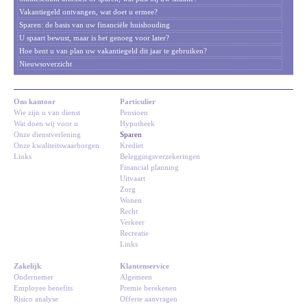
Vakantiegeld ontvangen, wat doet u ermee?
Sparen: de basis van uw financiële huishouding
U spaart bewust, maar is het genoeg voor later?
Hoe bent u van plan uw vakantiegeld dit jaar te gebruiken?
Nieuwsoverzicht
Ons kantoor
Particulier
Wie zijn u van dienst
Pensioen
Wat doen wij voor u
Hypotheek
Onze dienstverlening
Sparen
Onze kwaliteitswaarborgen
Krediet
Links
Beleggingsverzekeringen
Financial planning
Uitvaart
Zorg
Wonen
Recht
Verkeer
Recreatie
Links
Zakelijk
Klantenservice
Ondernemer
Algemeen
Employee benefits
Premie berekenen
Risico analyse
Offerte aanvragen