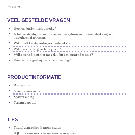
03-04-2025
VEEL GESTELDE VRAGEN
Hoeveel buffer heeft u nodig?
Is het verstandig om mijn spaargeld te gebruiken om (een deel van) mijn
hypotheek af te lossen?
Wat houdt het depositogarantiestelsel in?
Wat is een achtergesteld deposito?
Welke perioden zijn er mogelijk bij een termijndeposito?
Hoe veilig is geld op een spaarrekening?
PRODUCTINFORMATIE
Banksparen
Spaarloonrekening
Spaarrekening
Termijndeposito
TIPS
Fiscaal aantrekkelijk groen sparen
Kijk ook eens naar alternatieven voor sparen