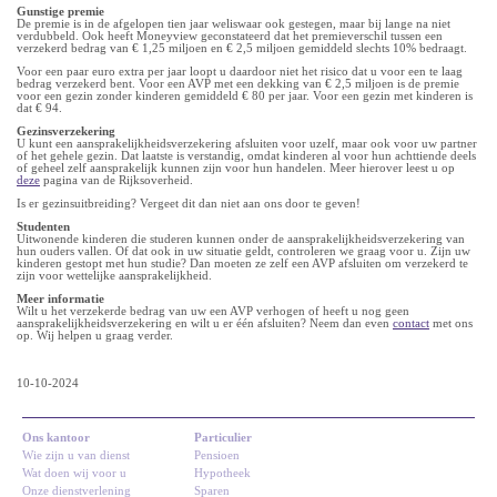
Gunstige premie
De premie is in de afgelopen tien jaar weliswaar ook gestegen, maar bij lange na niet
verdubbeld. Ook heeft Moneyview geconstateerd dat het premieverschil tussen een
verzekerd bedrag van € 1,25 miljoen en € 2,5 miljoen gemiddeld slechts 10% bedraagt.
Voor een paar euro extra per jaar loopt u daardoor niet het risico dat u voor een te laag
bedrag verzekerd bent. Voor een AVP met een dekking van € 2,5 miljoen is de premie
voor een gezin zonder kinderen gemiddeld € 80 per jaar. Voor een gezin met kinderen is
dat € 94.
Gezinsverzekering
U kunt een aansprakelijkheidsverzekering afsluiten voor uzelf, maar ook voor uw partner
of het gehele gezin. Dat laatste is verstandig, omdat kinderen al voor hun achttiende deels
of geheel zelf aansprakelijk kunnen zijn voor hun handelen. Meer hierover leest u op
deze
pagina van de Rijksoverheid.
Is er gezinsuitbreiding? Vergeet dit dan niet aan ons door te geven!
Studenten
Uitwonende kinderen die studeren kunnen onder de aansprakelijkheidsverzekering van
hun ouders vallen. Of dat ook in uw situatie geldt, controleren we graag voor u. Zijn uw
kinderen gestopt met hun studie? Dan moeten ze zelf een AVP afsluiten om verzekerd te
zijn voor wettelijke aansprakelijkheid.
Meer informatie
Wilt u het verzekerde bedrag van uw een AVP verhogen of heeft u nog geen
aansprakelijkheidsverzekering en wilt u er één afsluiten? Neem dan even
contact
met ons
op. Wij helpen u graag verder.
10-10-2024
Ons kantoor
Particulier
Wie zijn u van dienst
Pensioen
Wat doen wij voor u
Hypotheek
Onze dienstverlening
Sparen