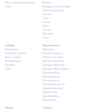
Onze kwaliteitswaarborgen
Krediet
Links
Beleggingsverzekeringen
Financial planning
Uitvaart
Zorg
Wonen
Recht
Verkeer
Recreatie
Links
Zakelijk
Klantenservice
Ondernemer
Algemeen
Employee benefits
Premie berekenen
Risico analyse
Offerte aanvragen
Verzekeringen
Mutaties doorgeven
Pensioen
Handige rekentools
Links
Inloggen Mijn Polissen
Schade melden
Adreswijziging
Bel-mij-service
Totaalrelatie-service
Klanttevredenheid
Aanbeveling
Klachtmelding
Downloads
Nieuws
Contact