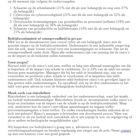
op dit moment zijn volgens de ondervraagden:
Schaarste op de arbeidsmarkt (21% ziet dit als zeer belangrijk en nog eens 37%
als belangrijk)
Cybercrime en cyberonveiligheid (21% ziet dit als zeer belangrijk en 32% als
belangrijk)
Onverwachte kostenstijgingen van grondstoffen en personeel (inflatie) (19% ziet
dit als zeer belangrijk en 36% als belangrijk)
Schaarste van grondstoffen en halffabricaten (14% ziet dit als zeer belangrijk en
21% als belangrijk)
Bedrijfscontinuïteit of winstgevendheid in gevaar
Mkb’ers in de dienstensector zien vooral cyber als een belangrijk risico met de
grootste impact op de bedrijfscontinuïteit. Ondernemers in een industriële omgeving
zien dat ook, maar vrezen vooral voor een kostenstijgingen en schaarste. Dat zet de
winstgevendheid onder druk. Bijna alle ondernemers zijn van mening dat de risico’s
en de impact in de toekomst zullen toenemen.
Geen zorgen?
Hoewel mkb’ers de risico’s wel zien, treffen ze lang niet allemaal maatregelen om die
te beperken of de impact van schade te verkleinen. Zo’n 24% van de mkb’ers neemt
bewust geen maatregelen. Managers die bij het mkb in loondienst zijn, zijn wat
voorzichter en proberen vaker schade te voorkomen of te beperken dan mkb-
ondernemers zelf. Ook schatten kleinere mkb-bedrijven risico’s en gevolgen lager in
dan grotere mkb-ondernemingen. En opvallend: een op de drie ondernemers in het
mkb wint geen advies in voor de belangrijkste bedrijfsrisico’s.
Maak werk van risicobeheer
Risicobeheer is een belangrijk onderdeel van het ondernemerschap, want het maakt
uw bedrijf toekomstbestendiger. Risicobeheer houdt in: inventariseren welke risico’s u
loopt en inschatten wat de impact van de schade is op de bedrijfscontinuïteit. Maar
ook: analyseren hoe de risico’s met elkaar samenhangen en nagaan welke
preventiemaatregelen u kunt treffen. En welke verzekeringen bieden uitkomst als er
toch iets gebeurt? Risico’s managen is bovendien een doorlopend proces. Want wat
verandert er als uw bedrijf zich ontwikkelt, als er iets wijzigt in wet- en regelgeving of
als er andere technologische mogelijkheden zijn?
Wij bespreken uw bedrijfsrisico’s graag met u, adviseren u over
verzekeringsoplossingen en houden regelmatig een vinger aan de pols. Neem
contact
op met ons kantoor voor een goed gesprek.