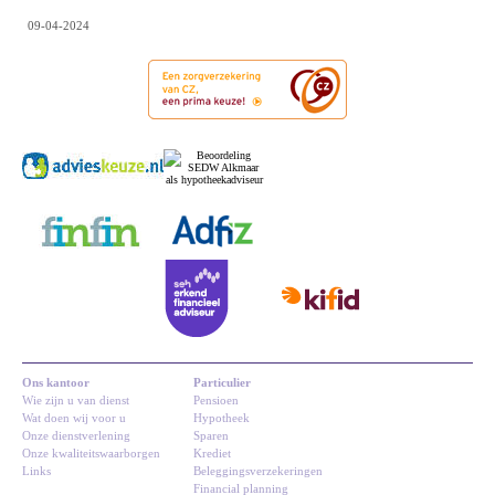
09-04-2024
Ons kantoor
Particulier
Wie zijn u van dienst
Pensioen
Wat doen wij voor u
Hypotheek
Onze dienstverlening
Sparen
Onze kwaliteitswaarborgen
Krediet
Links
Beleggingsverzekeringen
Financial planning