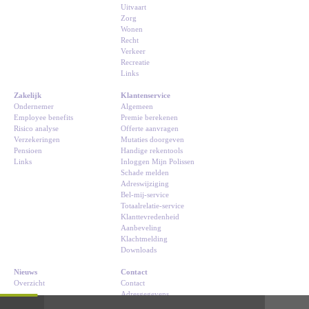
Uitvaart
Zorg
Wonen
Recht
Verkeer
Recreatie
Links
Zakelijk
Klantenservice
Ondernemer
Algemeen
Employee benefits
Premie berekenen
Risico analyse
Offerte aanvragen
Verzekeringen
Mutaties doorgeven
Pensioen
Handige rekentools
Links
Inloggen Mijn Polissen
Schade melden
Adreswijziging
Bel-mij-service
Totaalrelatie-service
Klanttevredenheid
Aanbeveling
Klachtmelding
Downloads
Nieuws
Contact
Overzicht
Contact
Adresgegevens
Route